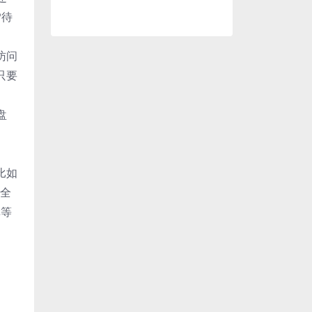
P待
访问
只要
盘
比如
到全
库等