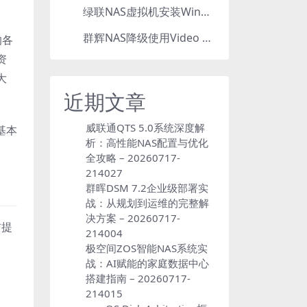
绿联NAS虚拟机安装Windows，打造辅助工作站
5
群辉NAS降级使用Video Station：7.2.2降级为7.2.1，也可降为其他版本
6
的各
资
大
近期文章
威联通QTS 5.0系统深度解
基本
析：高性能NAS配置与优化
全攻略 – 20260717-
214027
群晖DSM 7.2企业级部署实
战：从规划到运维的完整解
决方案 – 20260717-
前提
214004
极空间ZOS智能NAS系统实
战：AI赋能的家庭数据中心
搭建指南 – 20260717-
214015