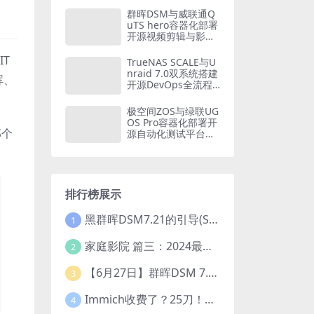
家庭财务自由方案
群晖DSM与威联通Q
（2026版）
uTS hero容器化部署
开源视频剪辑与影视
后期平台：从Olive到
Blender的NAS创意
T
TrueNAS SCALE与U
工作站构建方案
nraid 7.0双系统搭建
晖、
开源DevOps全流程
平台：从GitLab CI到
Kubernetes的容器
极空间ZOS与绿联UG
化CI/CD实战
OS Pro容器化部署开
那个
源自动化测试平台：
从Selenium Grid到P
laywright的全链路质
量保障体系
排行榜展示
黑群晖DSM7.21的引导(SA6400_7.21引导可单NVME安装系统）
1
家庭影院 篇三：2024最新教程！小雅Emby全家桶又是什么？它和小雅AList又有什么区别？
2
【6月27日】群晖DSM 7.2.1-69057 Update 5 引导【附半洗白序列号】
3
Immich收费了？25刀！后知后觉的我，分享几个方法DIY这款最强家庭照片管理工具
4