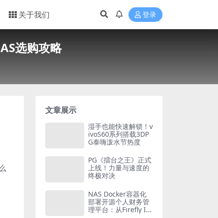
关于我们
登录
AS选购攻略
文章展示
湿手也能快速解锁！v
ivoS60系列搭载3DP
G泰嗨泼水节热度
PG《擂台之王》正式
么
上线！力量与速度的
终极对决
NAS Docker容器化
部署开源个人财务管
理平台：从Firefly III
到Actual Budget的