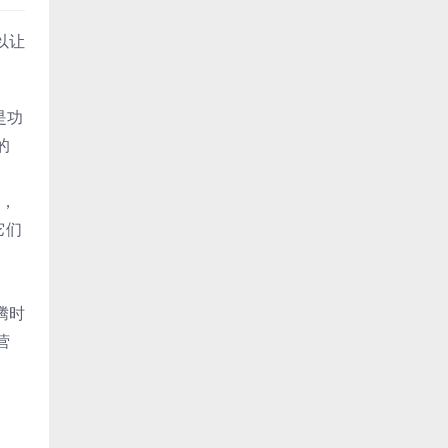
以让
是功
的
求，
它们
腾时
营