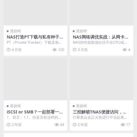
黑群晖
黑群晖
NAS打造PT下载与私有种子站
NAS网络调优实战：从网卡Bo
完全指南：QBittorrent与HD
nding到TCP参数优化的全面
PT（Private Tracker）下载是相较
NAS的性能瓶颈往往不在CPU或硬
SHUB资源分享
指南
于公共BT更私密、更高效的下载
盘，而在于网络。即使你拥有万兆
4 月前
120
3 月前
4
方...
网卡和高速存储，...
黑群晖
黑群晖
iSCSI or SMB？一起部署一个
三招解锁TNAS便捷访问，一
iSCSI服务端，将NAS空间挂
键回溯奥运风采
1、前言：1.1、你是否有这样的需
巴黎奥运会正火热进行中说起奥运
载成真正的电脑硬盘
求：现在的电脑游戏和应用程序越
相信很多人都会涌起对08年北京奥
2 年前
44
2 年前
17
来越大，比如黑猴...
运会的无尽回忆那一...