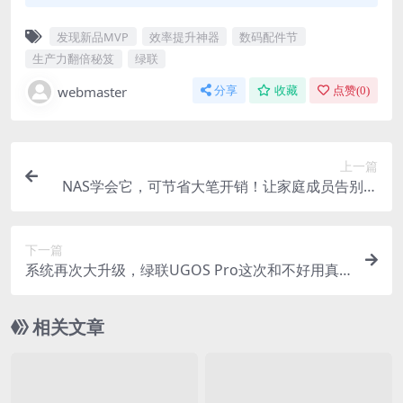
发现新品MVP
效率提升神器
数码配件节
生产力翻倍秘笈
绿联
webmaster
分享
收藏
点赞(
0
)
上一篇
NAS学会它，可节省大笔开销！让家庭成员告别频
繁换手机的烦恼
下一篇
系统再次大升级，绿联UGOS Pro这次和不好用真
的不搭边了
相关文章