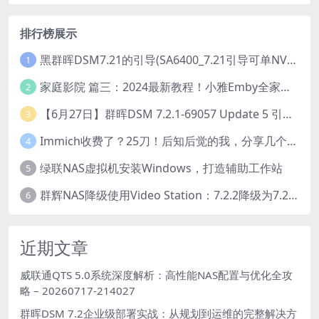
排行榜展示
黑群晖DSM7.21的引导(SA6400_7.21引导可单NVME安装系统）
1
家庭影院 篇三：2024最新教程！小雅Emby全家桶又是什么？它和小雅AList又有什么区别？
2
【6月27日】群晖DSM 7.2.1-69057 Update 5 引导【附半洗白序列号】
3
Immich收费了？25刀！后知后觉的我，分享几个方法DIY这款最强家庭照片管理工具
4
绿联NAS虚拟机安装Windows，打造辅助工作站
5
群辉NAS降级使用Video Station：7.2.2降级为7.2.1，也可降为其他版本
6
近期文章
威联通QTS 5.0系统深度解析：高性能NAS配置与优化全攻
略 – 20260717-214027
群晖DSM 7.2企业级部署实战：从规划到运维的完整解决方