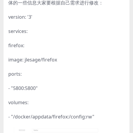
体的一些信息大家要根据自己需求进行修改：
version: '3'
services:
firefox:
image: jlesage/firefox
ports:
- "5800:5800"
volumes:
- "/docker/appdata/firefox:/config:rw"