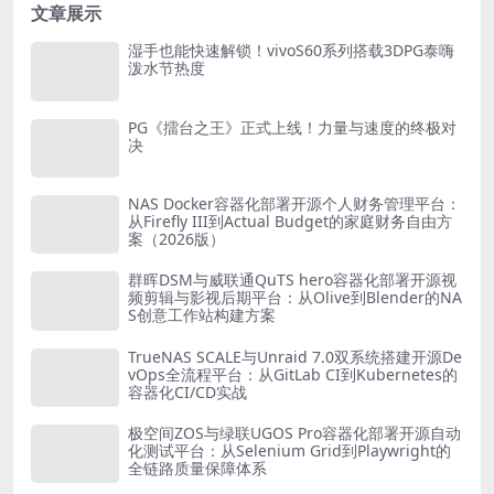
文章展示
湿手也能快速解锁！vivoS60系列搭载3DPG泰嗨
泼水节热度
PG《擂台之王》正式上线！力量与速度的终极对
决
NAS Docker容器化部署开源个人财务管理平台：
从Firefly III到Actual Budget的家庭财务自由方
案（2026版）
群晖DSM与威联通QuTS hero容器化部署开源视
频剪辑与影视后期平台：从Olive到Blender的NA
S创意工作站构建方案
TrueNAS SCALE与Unraid 7.0双系统搭建开源De
vOps全流程平台：从GitLab CI到Kubernetes的
容器化CI/CD实战
极空间ZOS与绿联UGOS Pro容器化部署开源自动
化测试平台：从Selenium Grid到Playwright的
全链路质量保障体系