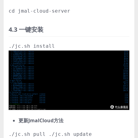
cd jmal-cloud-server
4.3 一键安装
./jc.sh install
更新JmalCloud方法
./jc.sh pull ./jc.sh update