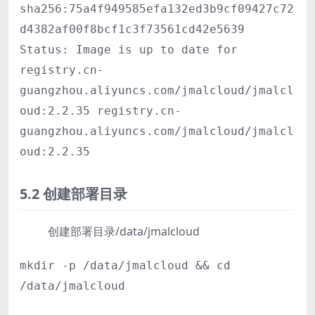
sha256:75a4f949585efa132ed3b9cf09427c72
d4382af00f8bcf1c3f73561cd42e5639
Status: Image is up to date for
registry.cn-
guangzhou.aliyuncs.com/jmalcloud/jmalcl
oud:2.2.35 registry.cn-
guangzhou.aliyuncs.com/jmalcloud/jmalcl
oud:2.2.35
5.2 创建部署目录
创建部署目录/data/jmalcloud
mkdir -p /data/jmalcloud && cd
/data/jmalcloud