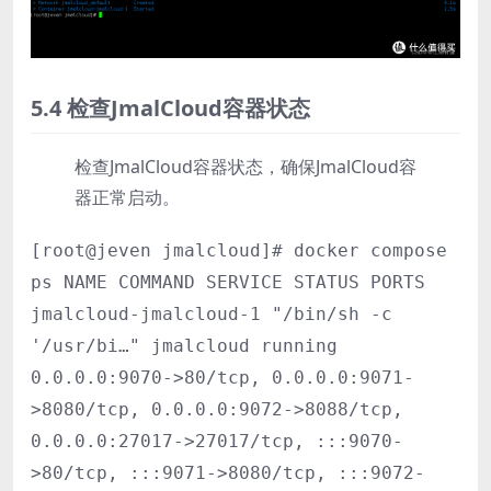
5.4 检查JmalCloud容器状态
检查JmalCloud容器状态，确保JmalCloud容
器正常启动。
[root@jeven jmalcloud]# docker compose
ps NAME COMMAND SERVICE STATUS PORTS
jmalcloud-jmalcloud-1 "/bin/sh -c
'/usr/bi…" jmalcloud running
0.0.0.0:9070->80/tcp, 0.0.0.0:9071-
>8080/tcp, 0.0.0.0:9072->8088/tcp,
0.0.0.0:27017->27017/tcp, :::9070-
>80/tcp, :::9071->8080/tcp, :::9072-