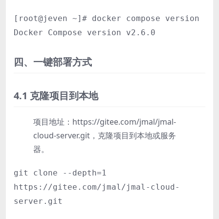
[root@jeven ~]# docker compose version
Docker Compose version v2.6.0
四、一键部署方式
4.1 克隆项目到本地
项目地址：https://gitee.com/jmal/jmal-
cloud-server.git，克隆项目到本地或服务
器。
git clone --depth=1
https://gitee.com/jmal/jmal-cloud-
server.git