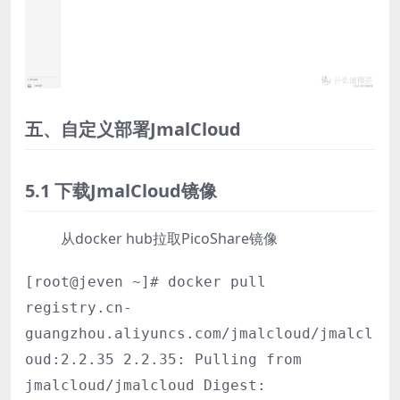
五、自定义部署JmalCloud
5.1 下载JmalCloud镜像
从docker hub拉取PicoShare镜像
[root@jeven ~]# docker pull
registry.cn-
guangzhou.aliyuncs.com/jmalcloud/jmalcl
oud:2.2.35 2.2.35: Pulling from
jmalcloud/jmalcloud Digest: