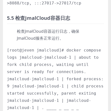
>8088/tcp, :::27017->27017/tcp
5.5 检查JmalCloud容器日志
检查JmalCloud容器运行日志，确保
JmalCloud服务正常运行。
[root@jeven jmalcloud]# docker compose
logs jmalcloud-jmalcloud-1 | about to
fork child process, waiting until
server is ready for connections.
jmalcloud-jmalcloud-1 | forked process:
9 jmalcloud-jmalcloud-1 | child process
started successfully, parent exiting
jmalcloud-jmalcloud-1 | jmalcloud-
jmalcloud-1 | . ____ _ __ _ _