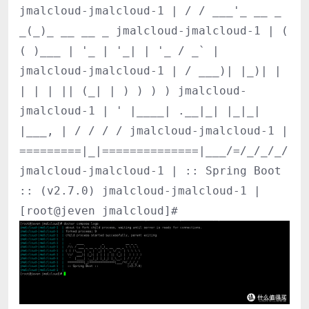
jmalcloud-jmalcloud-1 | / / ___'_ __ _
_(_)_ __ __ _ jmalcloud-jmalcloud-1 | (
( )___ | '_ | '_| | '_ / _` |
jmalcloud-jmalcloud-1 | / ___)| |_)| |
| | | || (_| | ) ) ) ) jmalcloud-
jmalcloud-1 | ' |____| .__|_| |_|_|
|___, | / / / / jmalcloud-jmalcloud-1 |
=========|_|==============|___/=/_/_/_/
jmalcloud-jmalcloud-1 | :: Spring Boot
:: (v2.7.0) jmalcloud-jmalcloud-1 |
[root@jeven jmalcloud]#