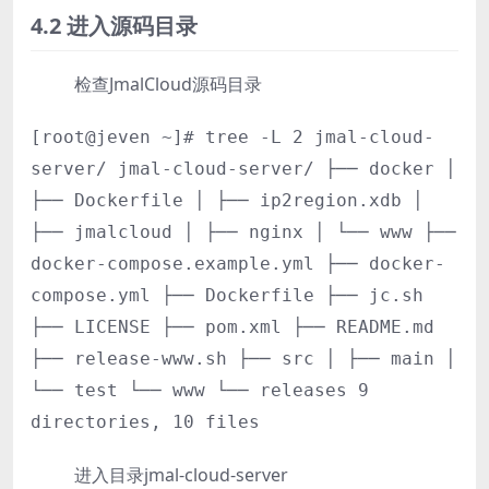
4.2 进入源码目录
检查JmalCloud源码目录
[root@jeven ~]# tree -L 2 jmal-cloud-
server/ jmal-cloud-server/ ├── docker │
├── Dockerfile │ ├── ip2region.xdb │
├── jmalcloud │ ├── nginx │ └── www ├──
docker-compose.example.yml ├── docker-
compose.yml ├── Dockerfile ├── jc.sh
├── LICENSE ├── pom.xml ├── README.md
├── release-www.sh ├── src │ ├── main │
└── test └── www └── releases 9
directories, 10 files
进入目录jmal-cloud-server