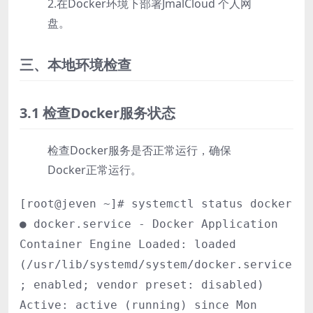
2.在Docker环境下部署JmalCloud 个人网
盘。
三、本地环境检查
3.1 检查Docker服务状态
检查Docker服务是否正常运行，确保
Docker正常运行。
[root@jeven ~]# systemctl status docker
● docker.service - Docker Application
Container Engine Loaded: loaded
(/usr/lib/systemd/system/docker.service
; enabled; vendor preset: disabled)
Active: active (running) since Mon