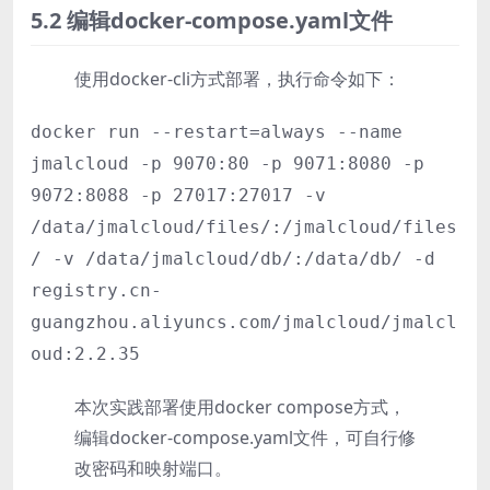
5.2 编辑docker-compose.yaml文件
使用docker-cli方式部署，执行命令如下：
docker run --restart=always --name
jmalcloud -p 9070:80 -p 9071:8080 -p
9072:8088 -p 27017:27017 -v
/data/jmalcloud/files/:/jmalcloud/files
/ -v /data/jmalcloud/db/:/data/db/ -d
registry.cn-
guangzhou.aliyuncs.com/jmalcloud/jmalcl
oud:2.2.35
本次实践部署使用docker compose方式，
编辑docker-compose.yaml文件，可自行修
改密码和映射端口。