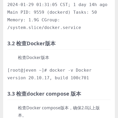
2024-01-29 01:31:05 CST; 1 day 14h ago
Main PID: 9559 (dockerd) Tasks: 50
Memory: 1.9G CGroup:
/system.slice/docker.service
3.2 检查Docker版本
检查Docker版本
[root@jeven ~]# docker -v Docker
version 20.10.17, build 100c701
3.3 检查docker compose 版本
检查Docker compose版本，确保2.0以上版
本。