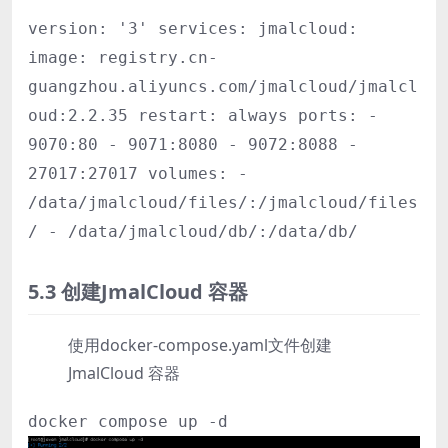
version: '3' services: jmalcloud:
image: registry.cn-
guangzhou.aliyuncs.com/jmalcloud/jmalcl
oud:2.2.35 restart: always ports: -
9070:80 - 9071:8080 - 9072:8088 -
27017:27017 volumes: -
/data/jmalcloud/files/:/jmalcloud/files
/ - /data/jmalcloud/db/:/data/db/
5.3 创建JmalCloud 容器
使用docker-compose.yaml文件创建
JmalCloud 容器
docker compose up -d