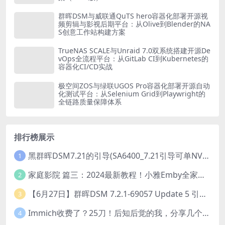
群晖DSM与威联通QuTS hero容器化部署开源视
频剪辑与影视后期平台：从Olive到Blender的NA
S创意工作站构建方案
TrueNAS SCALE与Unraid 7.0双系统搭建开源De
vOps全流程平台：从GitLab CI到Kubernetes的
容器化CI/CD实战
极空间ZOS与绿联UGOS Pro容器化部署开源自动
化测试平台：从Selenium Grid到Playwright的
全链路质量保障体系
排行榜展示
黑群晖DSM7.21的引导(SA6400_7.21引导可单NVME安装系统）
1
家庭影院 篇三：2024最新教程！小雅Emby全家桶又是什么？它和小雅AList又有什么区别？
2
【6月27日】群晖DSM 7.2.1-69057 Update 5 引导【附半洗白序列号】
3
Immich收费了？25刀！后知后觉的我，分享几个方法DIY这款最强家庭照片管理工具
4