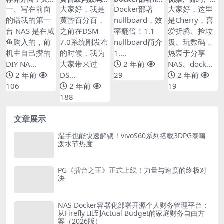
我 NAS 使用的
篇三百九十一：
lboard，效率
动端适配，颜值
一、写在前面
大家好，我是
Docker部署
大家好，这里
一些想法的纯主
专业办公NAS群
翻倍！
最高的轻论坛
的话我的第一
黄昏百分百，
nullboard，效
是Cherry，喜
观分享
晖DS923+ & D
——Flarum部
台 NAS 是在咸
之前在DSM
率翻倍！1.1
爱折腾、捡垃
SM系统使用分
署教程
享
鱼购入的，前
7.0系统刚发布
nullboard简介
圾、玩数码，
机主自己攒的
的时候，我为
1....
热衷于分享
DIY NA...
大家带来过
2 年前
NAS、dock...
2 年前
DS...
29
2 年前
106
2 年前
19
188
文章展示
湿手也能快速解锁！vivoS60系列搭载3DPG泰嗨
泼水节热度
PG《擂台之王》正式上线！力量与速度的终极对
决
NAS Docker容器化部署开源个人财务管理平台：
从Firefly III到Actual Budget的家庭财务自由方
案（2026版）