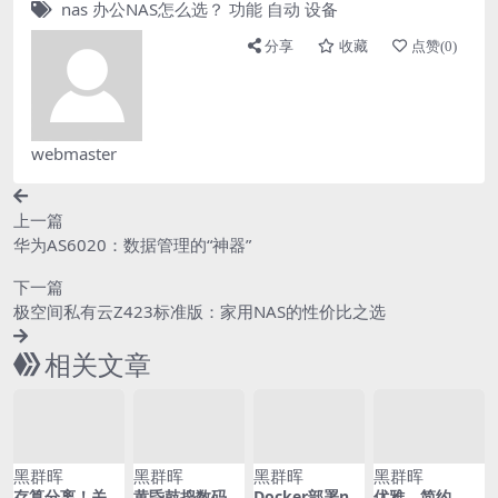
nas
办公NAS怎么选？
功能
自动
设备
分享
收藏
点赞(
0
)
webmaster
上一篇
华为AS6020：数据管理的“神器”
下一篇
极空间私有云Z423标准版：家用NAS的性价比之选
相关文章
黑群晖
黑群晖
黑群晖
黑群晖
存算分离！关于
黄昏鼓捣数码
Docker部署nul
优雅、简约、移