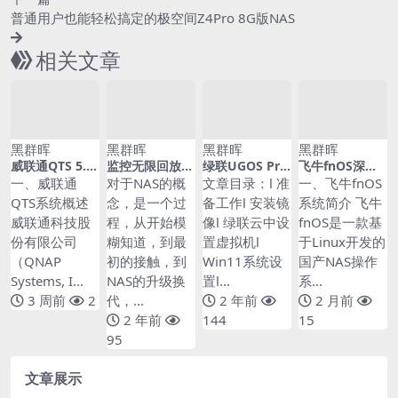
普通用户也能轻松搞定的极空间Z4Pro 8G版NAS
相关文章
黑群晖
黑群晖
黑群晖
黑群晖
威联通QTS 5.0
监控无限回放？
绿联UGOS Pro
飞牛fnOS深度
系统深度解析：
威联通TS-462C
如何用虚拟机搭
实战：打造专业
一、威联通
对于NAS的概
文章目录：l 准
一、飞牛fnOS
高性能NAS配置
化身监控存储巨
建Win11系统？
级家庭云存储服
QTS系统概述
念，是一个过
备工作l 安装镜
系统简介 飞牛
与优化全攻略 –
兽，我的紫盘终
包含跳过账户登
务器完整指南 –
威联通科技股
程，从开始模
像l 绿联云中设
fnOS是一款基
20260717-134
于有用了！
录的详细教程
20260614-235
004
145
份有限公司
糊知道，到最
置虚拟机l
于Linux开发的
（QNAP
初的接触，到
Win11系统设
国产NAS操作
Systems, I...
NAS的升级换
置l...
系...
3 周前
2
代，...
2 年前
2 月前
2 年前
144
15
95
文章展示