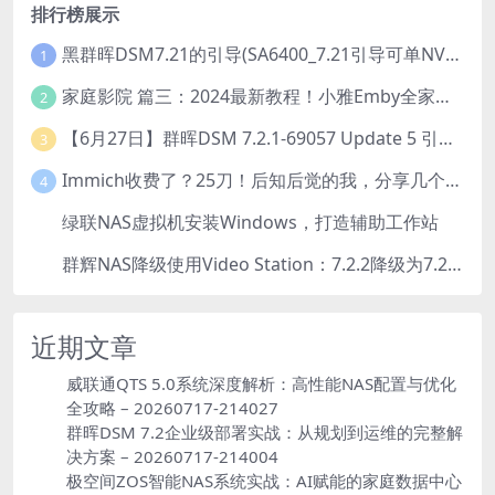
排行榜展示
黑群晖DSM7.21的引导(SA6400_7.21引导可单NVME安装系统）
1
家庭影院 篇三：2024最新教程！小雅Emby全家桶又是什么？它和小雅AList又有什么区别？
2
【6月27日】群晖DSM 7.2.1-69057 Update 5 引导【附半洗白序列号】
3
Immich收费了？25刀！后知后觉的我，分享几个方法DIY这款最强家庭照片管理工具
4
绿联NAS虚拟机安装Windows，打造辅助工作站
5
群辉NAS降级使用Video Station：7.2.2降级为7.2.1，也可降为其他版本
6
近期文章
威联通QTS 5.0系统深度解析：高性能NAS配置与优化
全攻略 – 20260717-214027
群晖DSM 7.2企业级部署实战：从规划到运维的完整解
决方案 – 20260717-214004
极空间ZOS智能NAS系统实战：AI赋能的家庭数据中心