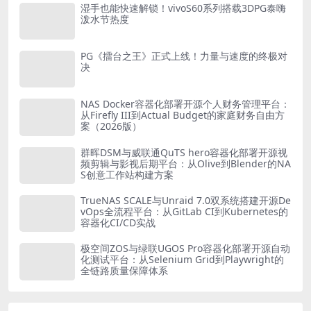
湿手也能快速解锁！vivoS60系列搭载3DPG泰嗨
泼水节热度
PG《擂台之王》正式上线！力量与速度的终极对
决
NAS Docker容器化部署开源个人财务管理平台：
从Firefly III到Actual Budget的家庭财务自由方
案（2026版）
群晖DSM与威联通QuTS hero容器化部署开源视
频剪辑与影视后期平台：从Olive到Blender的NA
S创意工作站构建方案
TrueNAS SCALE与Unraid 7.0双系统搭建开源De
vOps全流程平台：从GitLab CI到Kubernetes的
容器化CI/CD实战
极空间ZOS与绿联UGOS Pro容器化部署开源自动
化测试平台：从Selenium Grid到Playwright的
全链路质量保障体系