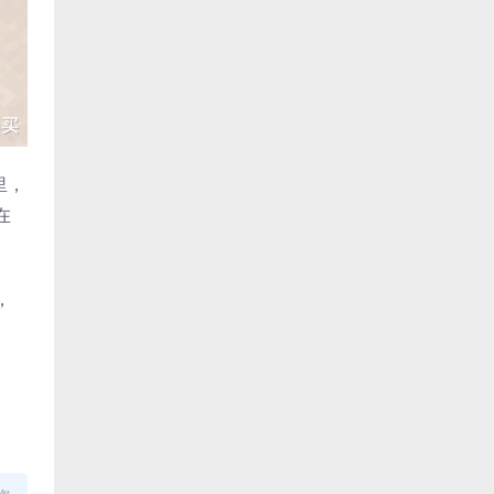
里，
在
，