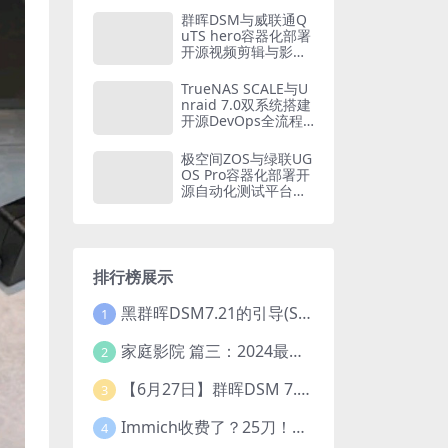
家庭财务自由方案
群晖DSM与威联通Q
（2026版）
uTS hero容器化部署
开源视频剪辑与影视
后期平台：从Olive到
Blender的NAS创意
TrueNAS SCALE与U
工作站构建方案
nraid 7.0双系统搭建
开源DevOps全流程
平台：从GitLab CI到
Kubernetes的容器
极空间ZOS与绿联UG
化CI/CD实战
OS Pro容器化部署开
源自动化测试平台：
从Selenium Grid到P
laywright的全链路质
量保障体系
排行榜展示
黑群晖DSM7.21的引导(SA6400_7.21引导可单NVME安装系统）
1
家庭影院 篇三：2024最新教程！小雅Emby全家桶又是什么？它和小雅AList又有什么区别？
2
【6月27日】群晖DSM 7.2.1-69057 Update 5 引导【附半洗白序列号】
3
Immich收费了？25刀！后知后觉的我，分享几个方法DIY这款最强家庭照片管理工具
4