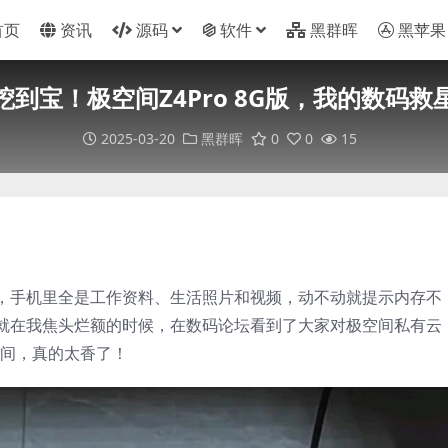
首页
资讯
源码
软件
黑群晖
黑苹果
挖到宝！极空间Z4Pro 8G版，我的数码救
2025-03-20
黑群晖
0
0
15
，手机里全是工作资料、生活照片和视频，动不动就提示内存不
就在我焦头烂额的时候，在数码论坛看到了大家对极空间私有云
段时间，真的太香了！