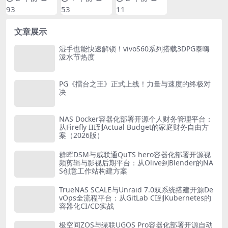
93
53
11
文章展示
湿手也能快速解锁！vivoS60系列搭载3DPG泰嗨
泼水节热度
PG《擂台之王》正式上线！力量与速度的终极对
决
NAS Docker容器化部署开源个人财务管理平台：
从Firefly III到Actual Budget的家庭财务自由方
案（2026版）
群晖DSM与威联通QuTS hero容器化部署开源视
频剪辑与影视后期平台：从Olive到Blender的NA
S创意工作站构建方案
TrueNAS SCALE与Unraid 7.0双系统搭建开源De
vOps全流程平台：从GitLab CI到Kubernetes的
容器化CI/CD实战
极空间ZOS与绿联UGOS Pro容器化部署开源自动