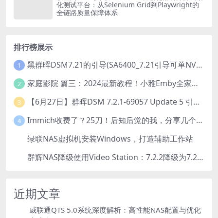
化测试平台：从Selenium Grid到Playwright的
全链路质量保障体系
排行榜展示
黑群晖DSM7.21的引导(SA6400_7.21引导可单NVME安装系统）
1
家庭影院 篇三：2024最新教程！小雅Emby全家桶又是什么？它和小雅AList又有什么区别？
2
【6月27日】群晖DSM 7.2.1-69057 Update 5 引导【附半洗白序列号】
3
Immich收费了？25刀！后知后觉的我，分享几个方法DIY这款最强家庭照片管理工具
4
绿联NAS虚拟机安装Windows，打造辅助工作站
5
群辉NAS降级使用Video Station：7.2.2降级为7.2.1，也可降为其他版本
6
近期文章
威联通QTS 5.0系统深度解析：高性能NAS配置与优化