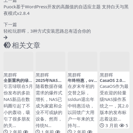
上一篇
Puock基于WordPress开发的高颜值的自适应主题 支持白天与黑
夜模式v2.8.4
下一篇
轻松玩群晖，3种方式安装思路总有适合你的
相关文章
黑群晖
黑群晖
黑群晖
黑群晖
全新重构的绿联
2025年NAS的
年终特惠，ov
CasaOS 2.0应
私有云UGOS P
最佳选择：Win
通配符ssl证书8
用中心深度解
引言绿联在5月
随着数据存储
在岁末年初的
CasaOS作为最
ro系统强在哪？
dows + WinN
60元
析：从轻量NAS
份发布的多款
需求的爆炸式
交替之际，
受欢迎的轻量
一上手就知道它
AS，打造全能
到家庭智能中枢
NAS新品在数
增长，NAS已
ssldun退出年
级NAS操作系
很强！多角度对
AI-NAS
的全面进化
比、解析全新系
码圈引起了不
成为家庭和企
中特惠活动，
统之一，其2.0
统优势
小的轰动，吸
业不可或缺的
以回馈广大用
版本的发布标
引了很多朋友
设备。然而，
户一年来的支
志着这款...
的关...
传统N...
持与...
3 月前
5
2 年前
1 年前
2 年前