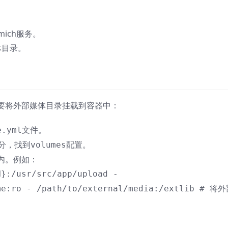
ich服务。
体目录。
此需要将外部媒体目录挂载到容器中：
文件。
e.yml
分，找到
配置。
volumes
内。例如：
N}:/usr/src/app/upload -
me:ro - /path/to/external/media:/extlib # 将