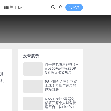
关于我们
登录
文章展示
湿手也能快速解锁！v
ivoS60系列搭载3DP
G泰嗨泼水节热度
别
库功
PG《擂台之王》正式
上线！力量与速度的
终极对决
NAS Docker容器化
部署开源个人财务管
理平台：从Firefly III
到Actual Budget的