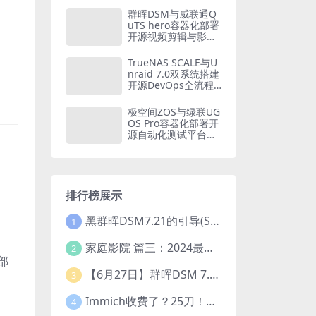
家庭财务自由方案
群晖DSM与威联通Q
（2026版）
uTS hero容器化部署
开源视频剪辑与影视
后期平台：从Olive到
Blender的NAS创意
TrueNAS SCALE与U
工作站构建方案
nraid 7.0双系统搭建
开源DevOps全流程
平台：从GitLab CI到
Kubernetes的容器
极空间ZOS与绿联UG
化CI/CD实战
OS Pro容器化部署开
源自动化测试平台：
从Selenium Grid到P
laywright的全链路质
量保障体系
排行榜展示
黑群晖DSM7.21的引导(SA6400_7.21引导可单NVME安装系统）
1
家庭影院 篇三：2024最新教程！小雅Emby全家桶又是什么？它和小雅AList又有什么区别？
2
外部
【6月27日】群晖DSM 7.2.1-69057 Update 5 引导【附半洗白序列号】
3
Immich收费了？25刀！后知后觉的我，分享几个方法DIY这款最强家庭照片管理工具
4