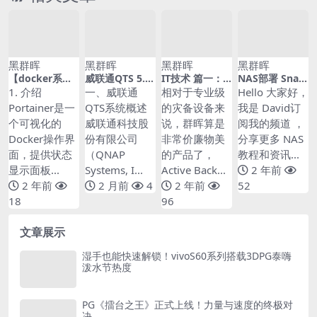
黑群晖
黑群晖
黑群晖
黑群晖
【docker系
威联通QTS 5.0
IT技术 篇一：
NAS部署 Snap
列】可视化Doc
系统深度解析：
群晖备份的物理
drop，让文件
1. 介绍
一、威联通
相对于专业级
Hello 大家好，
ker 管理工具
高性能NAS配置
机竟然能恢复成
传输变得如此简
Portainer是一
QTS系统概述
的灾备设备来
我是 David订
——Portainer
与优化全攻略 –
虚拟机，直接启
单
个可视化的
威联通科技股
说，群晖算是
阅我的频道 ，
20260611-061
动，你能想像
155
吗？
Docker操作界
份有限公司
非常价廉物美
分享更多 NAS
面，提供状态
（QNAP
的产品了，
教程和资讯...
显示面板...
Systems, I...
Active Back...
2 年前
2 年前
2 月前
4
2 年前
52
18
96
文章展示
湿手也能快速解锁！vivoS60系列搭载3DPG泰嗨
泼水节热度
PG《擂台之王》正式上线！力量与速度的终极对
决