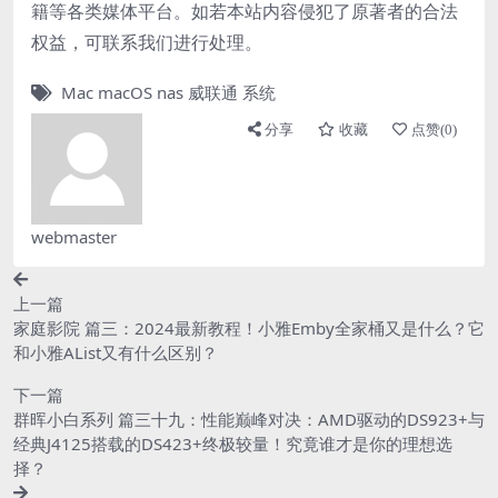
籍等各类媒体平台。如若本站内容侵犯了原著者的合法
权益，可联系我们进行处理。
Mac
macOS
nas
威联通
系统
分享
收藏
点赞(
0
)
webmaster
上一篇
家庭影院 篇三：2024最新教程！小雅Emby全家桶又是什么？它
和小雅AList又有什么区别？
下一篇
群晖小白系列 篇三十九：性能巅峰对决：AMD驱动的DS923+与
经典J4125搭载的DS423+终极较量！究竟谁才是你的理想选
择？