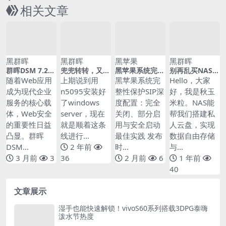
相关文章
黑群晖
黑群晖
黑苹果
黑群晖
群晖DSM 7.2容
兜兜转转，又用
黑苹果系统完整
别再乱买NAS
器化部署开源W
回了windows
性保护SIP深度
了！保姆级攻略
随着Web应用
上期说到用
黑苹果系统完
Hello，大家
eb应用防火墙
server了，第二
配置：完全关
带你避坑
成为现代企业
n5095安装好
整性保护SIP深
好，我是秋玉
与DDoS防护系
步，配置角色
闭、部分启用与
服务的核心载
了windows
度配置：完全
米粒。NAS能
统：从ModSec
安全启动最佳实
urity到Cloudfl
践
体，Web安全
server，现在
关闭、部分启
帮我们搭建私
are Tunnel的企
的重要性日益
就是顺着这条
用与安全启动
人云盘，实现
业级安全方案
凸显。群晖
线进行...
最佳实践 发布
数据自由存储
DSM...
2 年前
时...
与...
3 月前
3
36
2 月前
6
1 年前
40
文章展示
湿手也能快速解锁！vivoS60系列搭载3DPG泰嗨
泼水节热度