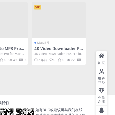
VIP
Mac软件
to MP3 Pro F
4K Video Downloader Pl
7.4 专业的YouT
us Pro for Mac v1.10.4 超
P3 Pro for Mac v
4K Video Downloader Plus Pro for
工具
高清视频下载工具
Mac v1....
0
49
10
2 年前
0
0
82
10
首页
用户
中心
会员
介绍
系我们
如有BUG或建议可与我们在线