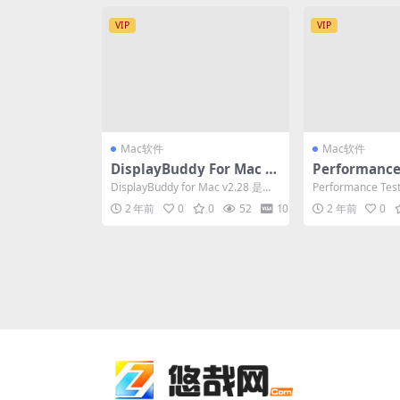
VIP
VIP
Mac软件
Mac软件
DisplayBuddy For Mac v
Performance
2.28 实用的显示器的亮度调
mark For Ma
DisplayBuddy for Mac v2.28 是一
Performance Tes
节软件
电脑性能的得
款针对macOS操作系...
Mac v4.3....
2 年前
0
0
52
10
2 年前
0