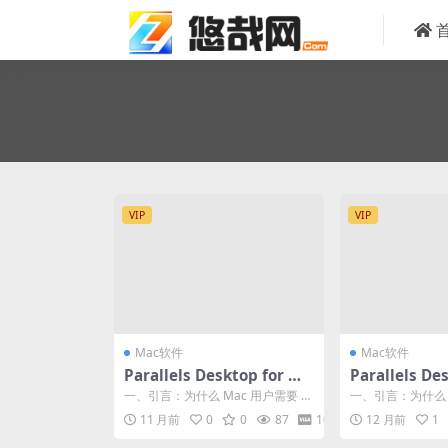
VIP
VIP
Mac软件
Mac软件
Parallels Desktop for Ma
Parallels De
c v26.0.0-57238 PD虚拟机
c v20.4.1-5
一、引言：为什么 Mac 用户需要 P
一、引言：为什么 M
26永久激活版开心版
20永久激活版
D 虚拟机？ 在苹果生态日益封闭的
D 虚拟机？ 在苹
11 月前
0
0
87
10
12 月前
1
今天，M...
今天，M...