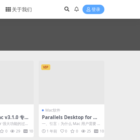
关于我们
登录
VIP
Mac软件
ac v3.1.0 专业
Parallels Desktop for Ma
pt开发工具
c v20.3.0-55895 PD虚拟机
ver 强大功能的过程
一、引言：为什么 Mac 用户需要 P
20永久激活版开心版
 开发者朋友向我打听
D 虚拟机？ 在苹果生态日益封闭的
0
29
10
1 年前
0
0
25
10
今天，M...