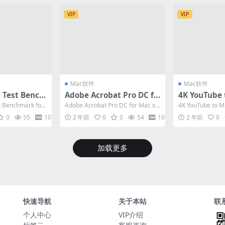
VIP
VIP
Mac软件
Mac软件
 Test Bench
Adobe Acrobat Pro DC fo
4K YouTube 
c v4.3.1探索
r Mac v2024.005.20320 Ri
or Mac v5.
t Benchmark for
Adobe Acrobat Pro DC for Mac v2
4K YouTube to M
力助手
D 带云服务的PDF工具
ube音频提取
024.005.2...
5.7.4 是一款...
0
55
10
2 年前
0
0
54
10
2 年前
0
加载更多
快速导航
关于本站
联
个人中心
VIP介绍