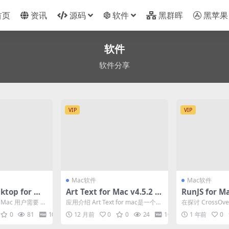
首页
资讯
源码
软件
黑群晖
黑苹果
软件
软件分享
VIP
VIP
Mac软件
Mac软件
sktop for Ma
Art Text for Mac v4.5.2 艺
RunJS for M
5996 PD虚拟机
术文字图标设计工具
的JavaScri
ac 用户需要 P
应用介绍 Art Text for mac是一个用
在探讨 CrossO
开心版
果生态日益封闭的
于创建高质量文本图形、 标题、...
中，不少 Mac
0
81
10
12 月前
0
0
24
10
1 年前
0
能...