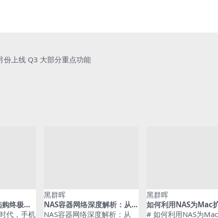
0 月份上线 Q3 大部分重点功能
黑群晖
黑群晖
S选购终极指
NAS容器网络深度解析：从B
如何利用NAS为Mac
，一文搞懂
ridge到Macvlan，Docker
实用教程来啦！
时代，手机
NAS容器网络深度解析：从
# 如何利用NAS为Ma