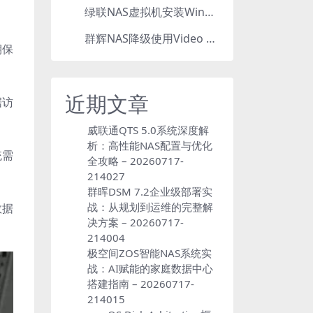
绿联NAS虚拟机安装Windows，打造辅助工作站
5
群辉NAS降级使用Video Station：7.2.2降级为7.2.1，也可降为其他版本
6
期保
近期文章
据访
威联通QTS 5.0系统深度解
析：高性能NAS配置与优化
统需
全攻略 – 20260717-
214027
群晖DSM 7.2企业级部署实
战：从规划到运维的完整解
数据
决方案 – 20260717-
214004
极空间ZOS智能NAS系统实
战：AI赋能的家庭数据中心
搭建指南 – 20260717-
214015