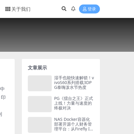
关于我们
登录
文章展示
湿手也能快速解锁！v
ivoS60系列搭载3DP
G泰嗨泼水节热度
和中
、印
PG《擂台之王》正式
上线！力量与速度的
终极对决
制
NAS Docker容器化
部署开源个人财务管
理平台：从Firefly III
到Actual Budget的