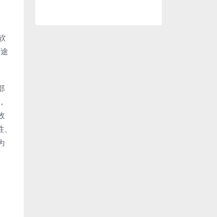
软
等途
部
，
效
性、
为