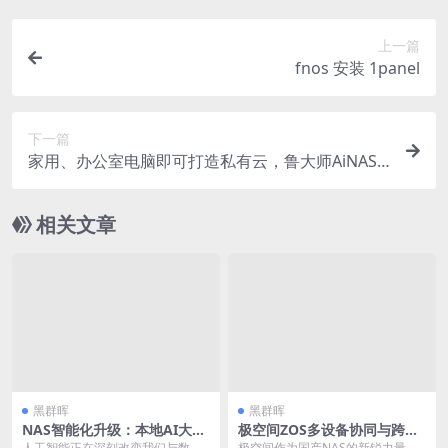
上一篇
fnos 安装 1panel
下一篇
家用、办公室电脑即可打造私有云，鲁大师AiNAS
安装教程及使用体验
相关文章
黑群晖
黑群晖
NAS智能化升级：本地AI大模
极空间ZOS多设备协同与跨平
型部署与智能文件管理系统实
台同步实战：从手机备份到团
人工智能正在深刻改变我们与数字
极空间作为国产NAS的新锐力量，