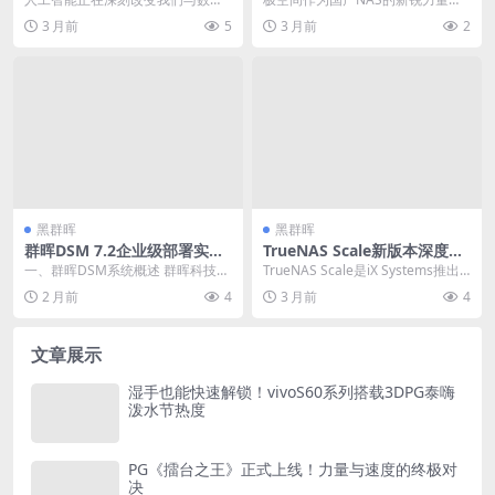
战
队协作的一体化办公方案
世界的交互方式。NAS作为家庭和
其ZOS操作系统在用户体验方面做
3 月前
5
3 月前
2
企业的数据中心，天...
出了诸多创新。特...
黑群晖
黑群晖
群晖DSM 7.2企业级部署实
TrueNAS Scale新版本深度体
战：从规划到运维的完整解决
验：ZFS与Docker融合，混合
一、群晖DSM系统概述 群晖科技
TrueNAS Scale是iX Systems推出
方案 – 20260527-125345
存储池配置实战
（Synology）的DiskStation M...
的开源NAS系统，基于Deb...
2 月前
4
3 月前
4
文章展示
湿手也能快速解锁！vivoS60系列搭载3DPG泰嗨
泼水节热度
PG《擂台之王》正式上线！力量与速度的终极对
决