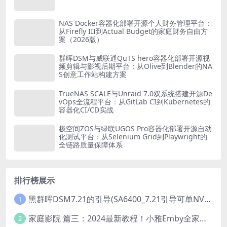
NAS Docker容器化部署开源个人财务管理平台：
从Firefly III到Actual Budget的家庭财务自由方
案（2026版）
群晖DSM与威联通QuTS hero容器化部署开源视
频剪辑与影视后期平台：从Olive到Blender的NA
S创意工作站构建方案
TrueNAS SCALE与Unraid 7.0双系统搭建开源De
vOps全流程平台：从GitLab CI到Kubernetes的
容器化CI/CD实战
极空间ZOS与绿联UGOS Pro容器化部署开源自动
化测试平台：从Selenium Grid到Playwright的
全链路质量保障体系
排行榜展示
黑群晖DSM7.21的引导(SA6400_7.21引导可单NVME安装系统）
1
家庭影院 篇三：2024最新教程！小雅Emby全家桶又是什么？它和小雅AList又有什么区别？
2