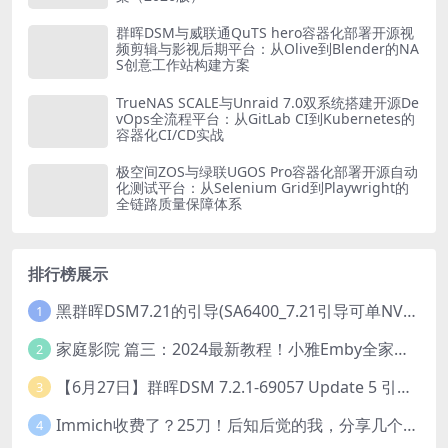
群晖DSM与威联通QuTS hero容器化部署开源视
频剪辑与影视后期平台：从Olive到Blender的NA
S创意工作站构建方案
TrueNAS SCALE与Unraid 7.0双系统搭建开源De
vOps全流程平台：从GitLab CI到Kubernetes的
容器化CI/CD实战
极空间ZOS与绿联UGOS Pro容器化部署开源自动
化测试平台：从Selenium Grid到Playwright的
全链路质量保障体系
排行榜展示
黑群晖DSM7.21的引导(SA6400_7.21引导可单NVME安装系统）
1
家庭影院 篇三：2024最新教程！小雅Emby全家桶又是什么？它和小雅AList又有什么区别？
2
【6月27日】群晖DSM 7.2.1-69057 Update 5 引导【附半洗白序列号】
3
Immich收费了？25刀！后知后觉的我，分享几个方法DIY这款最强家庭照片管理工具
4