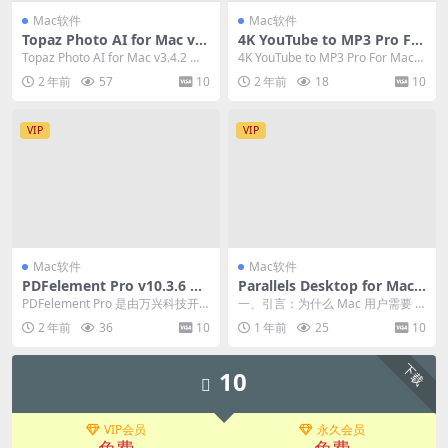
Mac软件
Mac软件
Topaz Photo AI for Mac v3.
4K YouTube to MP3 Pro For
4.2增强版 激活卓越图像质量
Mac v5.5.4 专业的YouTube
Topaz Photo AI for Mac v3.4.2 是
4K YouTube to MP3 Pro For Mac
音频提取工具
一款革命性的图片编...
是一款非常专业的Yo...
2 年前
57
10
2 年前
18
10
VIP
VIP
Mac软件
Mac软件
PDFelement Pro v10.3.6 万
Parallels Desktop for Mac v
兴PDF编辑软件苹果直装版
20.3.0-55895 PD虚拟机20永
PDFelement Pro 是由万兴科技开
一、引言：为什么 Mac 用户需要 P
久激活版开心版
发的一款专业PDF编辑软件，适用
D 虚拟机？ 在苹果生态日益封闭的
2 年前
36
10
1 年前
25
10
于M...
今天，M...
下载
10
VIP会员
永久会员
免费
免费