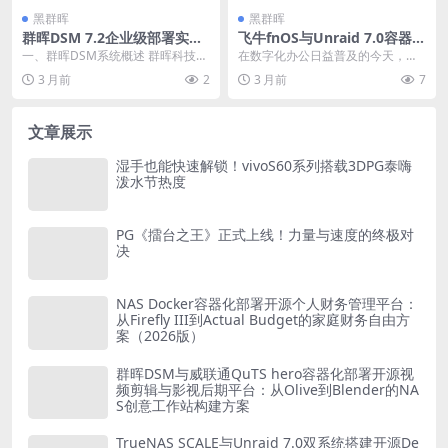
黑群晖
黑群晖
群晖DSM 7.2企业级部署实
飞牛fnOS与Unraid 7.0容器化
战：从规划到运维的完整解决
部署开源无代码自动化工作流
一、群晖DSM系统概述 群晖科技
在数字化办公日益普及的今天，如
方案 – 20260521-021829
平台：从n8n到Node-RED的
（Synology）的DiskStation M...
何将重复性、规则性的工作自动
3 月前
2
3 月前
7
流程自动化实战指南
化，成了提高效率的关键...
文章展示
湿手也能快速解锁！vivoS60系列搭载3DPG泰嗨
泼水节热度
PG《擂台之王》正式上线！力量与速度的终极对
决
NAS Docker容器化部署开源个人财务管理平台：
从Firefly III到Actual Budget的家庭财务自由方
案（2026版）
群晖DSM与威联通QuTS hero容器化部署开源视
频剪辑与影视后期平台：从Olive到Blender的NA
S创意工作站构建方案
TrueNAS SCALE与Unraid 7.0双系统搭建开源De