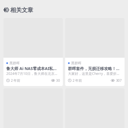
相关文章
黑群晖
黑群晖
鲁大师 Ai NAS零成本AI私有
群晖套件，无损迁移攻略！白
云盘免费开放
群、黑群都可使用，终于不用
2024年7月10日，鲁大师在北京召
大家好，这里是Cherry，喜爱折
担心丢数据了~
开了新品发布会，正式发布鲁大师
腾、捡垃圾、玩数码，热衷于分享
2 年前
30
2 年前
307
AiNAS。...
NAS、dock...