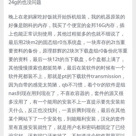
24g的也没问题
晚上在老妈家吃好饭就开始拆机组装，我的机器原装的
好像是朗科的内存，我买了个便宜的金邦16G内存，插
上也能正常识别使用，其他过程挺多的也就不细说了，
最后用2块m2的固态组r0当系统盘，一块库存的2t当重
要资料的备份，原理群辉的2块3t下载盘组r0备份此等重
要的资料，最后一块12t的当下载盘，6个盘都上满了，
其他慢慢摸索也都挺简单，最后在装软件的时候有一个
软件死都装不上，那就是pt的下载软件transmission，
因为自带的感觉太简陋，qb不习惯，着个tr的软件是组
nas到现在用到现在了，不喜欢容器的，套件的源又很
多没用了，有一个能用的安装不上一直提示要先安装前
天什么，反正也没找到，一直折腾到现在，最后在其他
某个网站下了一个安装包，到能顺利安装，汉化的套件
里有直接安装就性了，就是用户名和密码都固定了已经
设定好，还有端口还改掉了，不知道这个软件那里可以