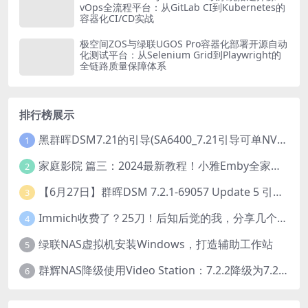
vOps全流程平台：从GitLab CI到Kubernetes的
容器化CI/CD实战
极空间ZOS与绿联UGOS Pro容器化部署开源自动
化测试平台：从Selenium Grid到Playwright的
全链路质量保障体系
排行榜展示
黑群晖DSM7.21的引导(SA6400_7.21引导可单NVME安装系统）
1
家庭影院 篇三：2024最新教程！小雅Emby全家桶又是什么？它和小雅AList又有什么区别？
2
【6月27日】群晖DSM 7.2.1-69057 Update 5 引导【附半洗白序列号】
3
Immich收费了？25刀！后知后觉的我，分享几个方法DIY这款最强家庭照片管理工具
4
绿联NAS虚拟机安装Windows，打造辅助工作站
5
群辉NAS降级使用Video Station：7.2.2降级为7.2.1，也可降为其他版本
6