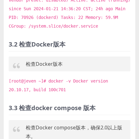
since Sun 2024-01-21 14:36:20 CST; 24h ago Main
PID: 70926 (dockerd) Tasks: 22 Memory: 59.9M
CGroup: /system.slice/docker.service
3.2 检查Docker版本
检查Docker版本
[root@jeven ~]# docker -v Docker version
20.10.17, build 100c701
3.3 检查docker compose 版本
检查Docker compose版本，确保2.0以上版
本。