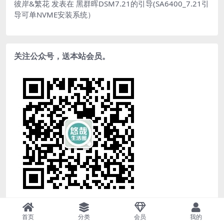
彼岸&繁花
发表在
黑群晖DSM7.21的引导(SA6400_7.21引
导可单NVME安装系统）
关注公众号，送本站会员。
首页
分类
会员
我的