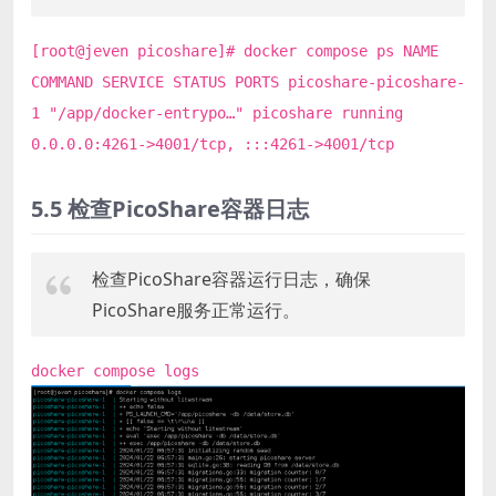
[root@jeven picoshare]# docker compose ps NAME
COMMAND SERVICE STATUS PORTS picoshare-picoshare-
1 "/app/docker-entrypo…" picoshare running
0.0.0.0:4261->4001/tcp, :::4261->4001/tcp
5.5 检查PicoShare容器日志
检查PicoShare容器运行日志，确保
PicoShare服务正常运行。
docker compose logs