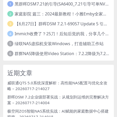
黑群晖DSM7.21的引导(SA6400_7.21引导可单NVME安装系统）
1
家庭影院 篇三：2024最新教程！小雅Emby全家桶又是什么？它和小雅AList又有什么区别？
2
【6月27日】群晖DSM 7.2.1-69057 Update 5 引导【附半洗白序列号】
3
Immich收费了？25刀！后知后觉的我，分享几个方法DIY这款最强家庭照片管理工具
4
绿联NAS虚拟机安装Windows，打造辅助工作站
5
群辉NAS降级使用Video Station：7.2.2降级为7.2.1，也可降为其他版本
6
近期文章
威联通QTS 5.0系统深度解析：高性能NAS配置与优化全攻
略 – 20260717-214027
群晖DSM 7.2企业级部署实战：从规划到运维的完整解决方
案 – 20260717-214004
极空间ZOS智能NAS系统实战：AI赋能的家庭数据中心搭建
指南 – 20260717-214015