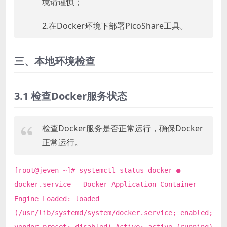
境请谨慎；
2.在Docker环境下部署PicoShare工具。
三、本地环境检查
3.1 检查Docker服务状态
检查Docker服务是否正常运行，确保Docker
正常运行。
[root@jeven ~]# systemctl status docker ●
docker.service - Docker Application Container
Engine Loaded: loaded
(/usr/lib/systemd/system/docker.service; enabled;
vendor preset: disabled) Active: active (running)