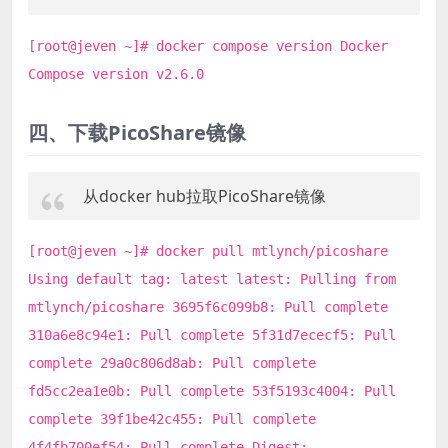
[root@jeven ~]# docker compose version Docker
Compose version v2.6.0
四、下载PicoShare镜像
从docker hub拉取PicoShare镜像
[root@jeven ~]# docker pull mtlynch/picoshare
Using default tag: latest latest: Pulling from
mtlynch/picoshare 3695f6c099b8: Pull complete
310a6e8c94e1: Pull complete 5f31d7ececf5: Pull
complete 29a0c806d8ab: Pull complete
fd5cc2ea1e0b: Pull complete 53f5193c4004: Pull
complete 39f1be42c455: Pull complete
4f4fb700ef54: Pull complete Digest: