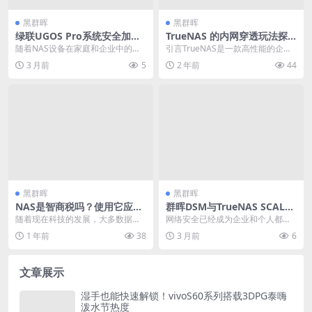
黑群晖
黑群晖
绿联UGOS Pro系统安全加固
TrueNAS 的内网穿透玩法探
指南：从防火墙策略到数据加
秘 (一)
随着NAS设备在家庭和企业中的普
引言TrueNAS是一款高性能的企业
密的全方位保护
及，数据安全已成为用户最关心的
级网络存储操作系统，旨在为个人
3 月前
5
2 年前
44
问题之一。绿联UG...
及企业提供高效...
黑群晖
黑群晖
NAS是智商税吗？使用它应该
群晖DSM与TrueNAS SCALE
注意些什么！
双系统搭建开源漏洞扫描与渗
随着现在科技的发展，大多数据都
网络安全已经成为企业和个人都无
透测试平台：从OpenVAS到M
是电子数据，如大量的家庭照片和
法忽视的重要议题。搭建属于自己
1 年前
38
3 月前
6
etasploit的网络安全实验室实
一些文件资料需要存储...
的安全测试实验室，不...
战指南
文章展示
湿手也能快速解锁！vivoS60系列搭载3DPG泰嗨
泼水节热度