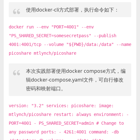
使用docker-cli方式部署，执行命令如下：
docker run --env "PORT=4001" --env
"PS_SHARED_SECRET=somesecretpass" --publish
4001:4001/tcp --volume "${PWD}/data:/data" --name
picoshare mtlynch/picoshare
本次实践部署使用docker compose方式，编
辑docker-compose.yaml文件，可自行修改
密码和映射端口。
version: "3.2" services: picoshare: image:
mtlynch/picoshare restart: always environment: -
PORT=4001 - PS_SHARED_SECRET=admin # Change to
any password ports: - 4261:4001 command: -db