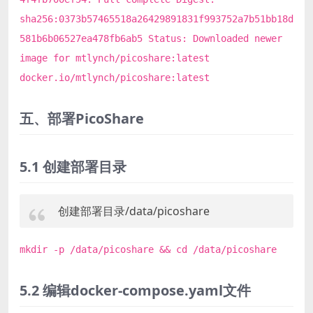
sha256:0373b57465518a26429891831f993752a7b51bb18d
581b6b06527ea478fb6ab5 Status: Downloaded newer
image for mtlynch/picoshare:latest
docker.io/mtlynch/picoshare:latest
五、部署PicoShare
5.1 创建部署目录
创建部署目录/data/picoshare
mkdir -p /data/picoshare && cd /data/picoshare
5.2 编辑docker-compose.yaml文件