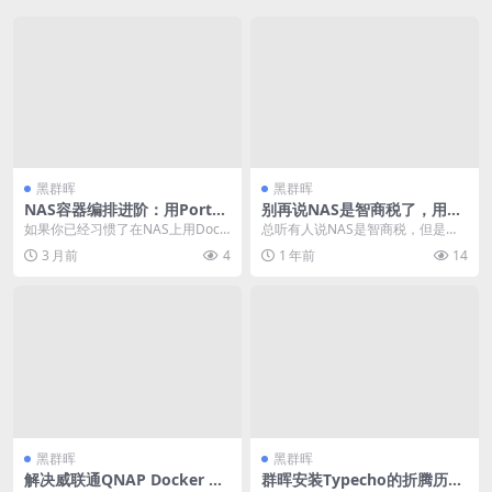
黑群晖
黑群晖
NAS容器编排进阶：用Portai
别再说NAS是智商税了，用对
ner Stacks实现一键部署复杂
了超香
如果你已经习惯了在NAS上用Dock
总听有人说NAS是智商税，但是只
Docker应用组合
er跑各种服务，一定经历过这样的
要用对方法，它就是生活好帮手。
3 月前
4
1 年前
14
痛苦：手动一...
不过，要想把NAS...
黑群晖
黑群晖
解决威联通QNAP Docker qB
群晖安装Typecho的折腾历程