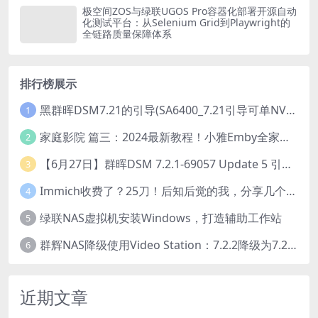
极空间ZOS与绿联UGOS Pro容器化部署开源自动
化测试平台：从Selenium Grid到Playwright的
全链路质量保障体系
排行榜展示
黑群晖DSM7.21的引导(SA6400_7.21引导可单NVME安装系统）
1
家庭影院 篇三：2024最新教程！小雅Emby全家桶又是什么？它和小雅AList又有什么区别？
2
【6月27日】群晖DSM 7.2.1-69057 Update 5 引导【附半洗白序列号】
3
Immich收费了？25刀！后知后觉的我，分享几个方法DIY这款最强家庭照片管理工具
4
绿联NAS虚拟机安装Windows，打造辅助工作站
5
群辉NAS降级使用Video Station：7.2.2降级为7.2.1，也可降为其他版本
6
近期文章