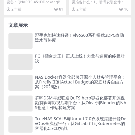
ittorrent下载文件消失问题
——念念不忘，必有回响
设备：QNAP TS-451DDocker qBit
需准备什么：1、群晖安装套件：W
torrent部署和映射不作...
eb Station、PHP8.0、MariaD...
2 年前
81
2 年前
16
文章展示
湿手也能快速解锁！vivoS60系列搭载3DPG泰嗨
泼水节热度
PG《擂台之王》正式上线！力量与速度的终极对
决
NAS Docker容器化部署开源个人财务管理平台：
从Firefly III到Actual Budget的家庭财务自由方
案（2026版）
群晖DSM与威联通QuTS hero容器化部署开源视
频剪辑与影视后期平台：从Olive到Blender的NA
S创意工作站构建方案
TrueNAS SCALE与Unraid 7.0双系统搭建开源De
vOps全流程平台：从GitLab CI到Kubernetes的
容器化CI/CD实战