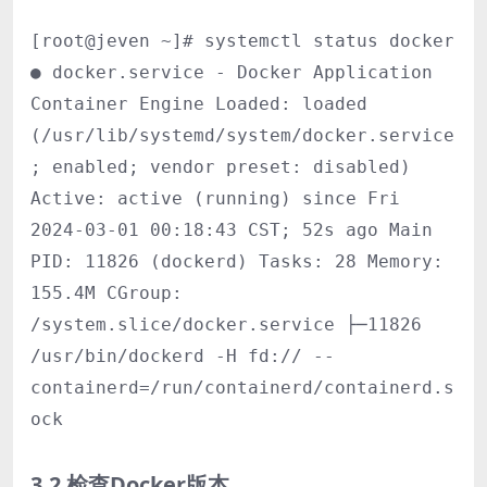
[root@jeven ~]# systemctl status docker
● docker.service - Docker Application
Container Engine Loaded: loaded
(/usr/lib/systemd/system/docker.service
; enabled; vendor preset: disabled)
Active: active (running) since Fri
2024-03-01 00:18:43 CST; 52s ago Main
PID: 11826 (dockerd) Tasks: 28 Memory:
155.4M CGroup:
/system.slice/docker.service ├─11826
/usr/bin/dockerd -H fd:// --
containerd=/run/containerd/containerd.s
ock
3.2 检查Docker版本