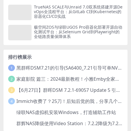
TrueNAS SCALE与Unraid 7.0双系统搭建开源De
vOps全流程平台：从GitLab CI到Kubernetes的
容器化CI/CD实战
极空间ZOS与绿联UGOS Pro容器化部署开源自动
化测试平台：从Selenium Grid到Playwright的
全链路质量保障体系
排行榜展示
黑群晖DSM7.21的引导(SA6400_7.21引导可单NVME安装系统）
1
家庭影院 篇三：2024最新教程！小雅Emby全家桶又是什么？它和小雅AList又有什么区别？
2
【6月27日】群晖DSM 7.2.1-69057 Update 5 引导【附半洗白序列号】
3
Immich收费了？25刀！后知后觉的我，分享几个方法DIY这款最强家庭照片管理工具
4
绿联NAS虚拟机安装Windows，打造辅助工作站
5
群辉NAS降级使用Video Station：7.2.2降级为7.2.1，也可降为其他版本
6