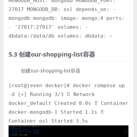
MONGODB_HOST: mongodb MONGODB_PORT:
27017 MONGODB_DB: osl depends_on: -
mongodb mongodb: image: mongo:4 ports:
- '27017:27017' volumes: -
dbdata:/data/db volumes: dbdata: ~
5.3 创建our-shopping-list容器
创建our-shopping-list容器
[root@jeven docker]# docker compose up
-d [+] Running 3/3 ⠿ Network
docker_default Created 0.0s ⠿ Container
docker-mongodb-1 Started 1.1s ⠿
Container osl Started 3.5s