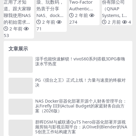
兴许你也遇到过
势，让你有个更
514
正用了才知
圾、玩数码，
Two-Factor
份有限公司
全面的了解
道。跟大家聊
热衷于分享
Authentic...
（QNAP
聊我使用NAS
NAS、dock...
2 年前
Systems, I...
的初始需求...
2 年前
274
2 月前
4
2 年前
71
53
文章展示
湿手也能快速解锁！vivoS60系列搭载3DPG泰嗨
泼水节热度
PG《擂台之王》正式上线！力量与速度的终极对
决
NAS Docker容器化部署开源个人财务管理平台：
从Firefly III到Actual Budget的家庭财务自由方
案（2026版）
群晖DSM与威联通QuTS hero容器化部署开源视
频剪辑与影视后期平台：从Olive到Blender的NA
S创意工作站构建方案