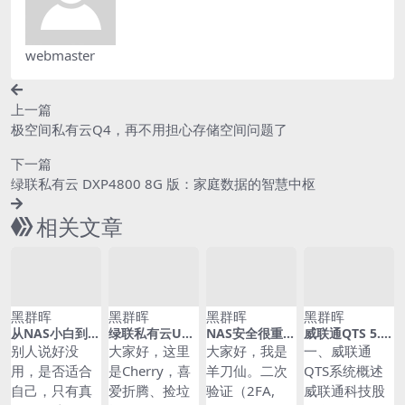
webmaster
上一篇
极空间私有云Q4，再不用担心存储空间问题了
下一篇
绿联私有云 DXP4800 8G 版：家庭数据的智慧中枢
相关文章
黑群晖
黑群晖
黑群晖
黑群晖
从NAS小白到如
绿联私有云UG
NAS安全很重
威联通QTS 5.0
今彻底离不开，
OS Pro系统切
要！威联通NAS
系统深度解析：
别人说好没
大家好，这里
大家好，我是
一、威联通
聊聊在部署家庭
换全面开放，你
两步验证 | 保姆
高性能NAS配置
用，是否适合
是Cherry，喜
羊刀仙。二次
QTS系统概述
私有云后帮我解
准备升级吗？说
级攻略。
与优化全攻略 –
自己，只有真
爱折腾、捡垃
验证（2FA,
威联通科技股
决的这些问题，
一说新系统的优
20260620-100