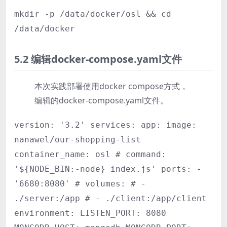
mkdir -p /data/docker/osl && cd
/data/docker
5.2 编辑docker-compose.yaml文件
本次实践部署使用docker compose方式，
编辑的docker-compose.yaml文件。
version: '3.2' services: app: image:
nanawel/our-shopping-list
container_name: osl # command:
'${NODE_BIN:-node} index.js' ports: -
'6680:8080' # volumes: # -
./server:/app # - ./client:/app/client
environment: LISTEN_PORT: 8080