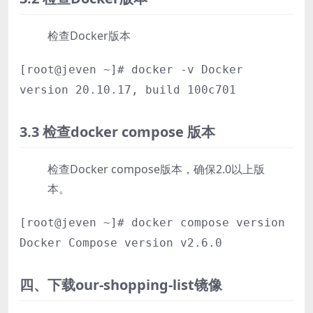
检查Docker版本
[root@jeven ~]# docker -v Docker
version 20.10.17, build 100c701
3.3 检查docker compose 版本
检查Docker compose版本，确保2.0以上版
本。
[root@jeven ~]# docker compose version
Docker Compose version v2.6.0
四、下载our-shopping-list镜像