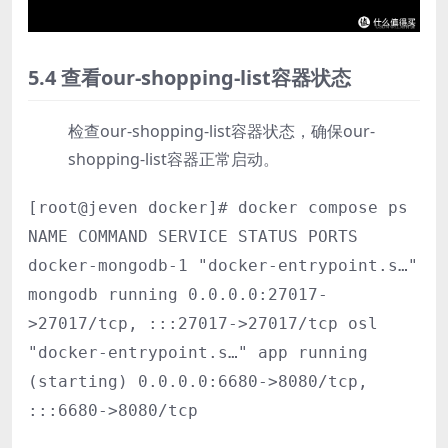
5.4 查看our-shopping-list容器状态
检查our-shopping-list容器状态，确保our-
shopping-list容器正常启动。
[root@jeven docker]# docker compose ps
NAME COMMAND SERVICE STATUS PORTS
docker-mongodb-1 "docker-entrypoint.s…"
mongodb running 0.0.0.0:27017-
>27017/tcp, :::27017->27017/tcp osl
"docker-entrypoint.s…" app running
(starting) 0.0.0.0:6680->8080/tcp,
:::6680->8080/tcp