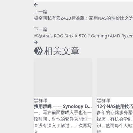
上一篇
极空间私有云Z423标准版：家用NAS的性价比之
下一篇
华硕Asus ROG Strix X 570-I Gaming+AMD Ryzen
相关文章
黑群晖
黑群晖
擅用群晖 —— Synology Dri
12个NAS使用技
ve，你的私人数据小管家！
置系统、协议、域
一、写在前面群晖入手也有一
多年的存储服务器
快速升级运维大神
段时间，对他的套件功能也一
经历，有机会学到
直没有深入了解过，上次再写
识。然而每个人站
文...
场，...