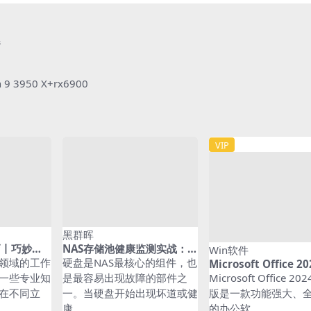
选
 9 3950 X+rx6900
VIP
黑群晖
巧丨巧妙设
NAS存储池健康监测实战：用
Win软件
名、PT，
Smartmontools和ZFS Hea
领域的工作
硬盘是NAS最核心的组件，也
Microsoft Office 
lth打造预警系统
版 官方中文，永久使
一些专业知
是最容易出现故障的部件之
Microsoft Office 2
详细安装教程）
在不同立
一。当硬盘开始出现坏道或健
版是一款功能强大、
康...
的办公软...