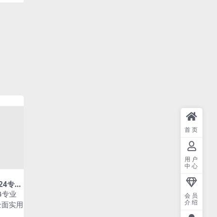
首页
用户
中心
2024专业
用（附
024专业
会员
介绍
全面实用