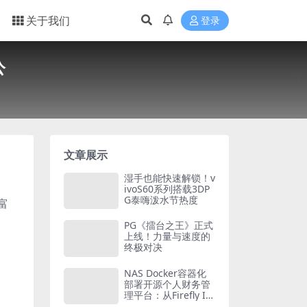
关于我们
登录
公
文章展示
湿手也能快速解锁！v
ivoS60系列搭载3DP
G泰嗨泼水节热度
富
PG《擂台之王》正式
上线！力量与速度的
终极对决
NAS Docker容器化
部署开源个人财务管
理平台：从Firefly III
到Actual Budget的