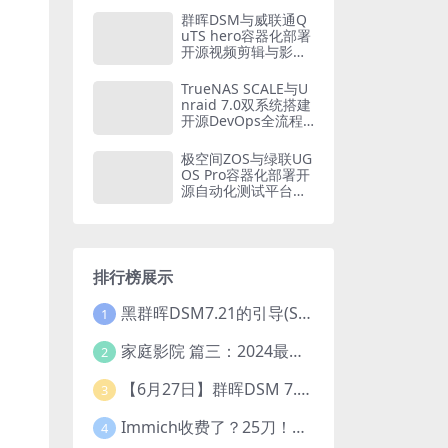
家庭财务自由方案
群晖DSM与威联通Q
（2026版）
uTS hero容器化部署
开源视频剪辑与影视
后期平台：从Olive到
Blender的NAS创意
TrueNAS SCALE与U
工作站构建方案
nraid 7.0双系统搭建
开源DevOps全流程
平台：从GitLab CI到
Kubernetes的容器
极空间ZOS与绿联UG
化CI/CD实战
OS Pro容器化部署开
源自动化测试平台：
从Selenium Grid到P
laywright的全链路质
量保障体系
排行榜展示
黑群晖DSM7.21的引导(SA6400_7.21引导可单NVME安装系统）
1
家庭影院 篇三：2024最新教程！小雅Emby全家桶又是什么？它和小雅AList又有什么区别？
2
【6月27日】群晖DSM 7.2.1-69057 Update 5 引导【附半洗白序列号】
3
Immich收费了？25刀！后知后觉的我，分享几个方法DIY这款最强家庭照片管理工具
4