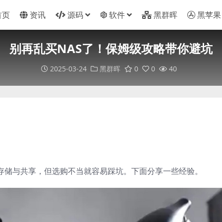
首页
资讯
源码
软件
黑群晖
黑苹果
别再乱买NAS了！保姆级攻略带你避坑
2025-03-24
黑群晖
0
0
40
由存储与共享，但选购不当就容易踩坑。下面分享一些经验。