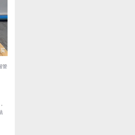
据管
，
法