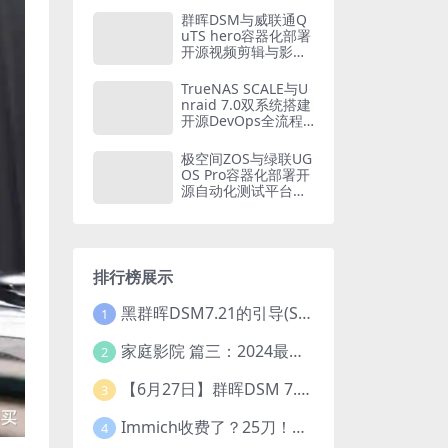
家庭财务自由方案
群晖DSM与威联通Q
（2026版）
uTS hero容器化部署
开源视频剪辑与影视
后期平台：从Olive到
Blender的NAS创意
TrueNAS SCALE与U
工作站构建方案
nraid 7.0双系统搭建
开源DevOps全流程
平台：从GitLab CI到
Kubernetes的容器
极空间ZOS与绿联UG
化CI/CD实战
OS Pro容器化部署开
源自动化测试平台：
从Selenium Grid到P
laywright的全链路质
量保障体系
排行榜展示
黑群晖DSM7.21的引导(SA6400_7.21引导可单NVME安装系统）
1
家庭影院 篇三：2024最新教程！小雅Emby全家桶又是什么？它和小雅AList又有什么区别？
2
【6月27日】群晖DSM 7.2.1-69057 Update 5 引导【附半洗白序列号】
3
Immich收费了？25刀！后知后觉的我，分享几个方法DIY这款最强家庭照片管理工具
4