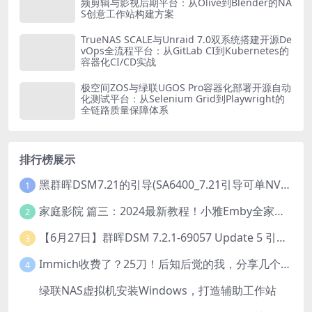
频剪辑与影视后期平台：从Olive到Blender的NA
S创意工作站构建方案
TrueNAS SCALE与Unraid 7.0双系统搭建开源De
vOps全流程平台：从GitLab CI到Kubernetes的
容器化CI/CD实战
极空间ZOS与绿联UGOS Pro容器化部署开源自动
化测试平台：从Selenium Grid到Playwright的
全链路质量保障体系
排行榜展示
黑群晖DSM7.21的引导(SA6400_7.21引导可单NVME安装系统）
1
家庭影院 篇三：2024最新教程！小雅Emby全家桶又是什么？它和小雅AList又有什么区别？
2
【6月27日】群晖DSM 7.2.1-69057 Update 5 引导【附半洗白序列号】
3
Immich收费了？25刀！后知后觉的我，分享几个方法DIY这款最强家庭照片管理工具
4
绿联NAS虚拟机安装Windows，打造辅助工作站
5