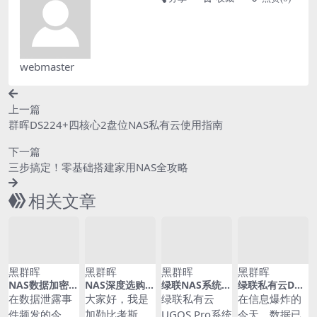
webmaster
上一篇
群晖DS224+四核心2盘位NAS私有云使用指南
下一篇
三步搞定！零基础搭建家用NAS全攻略
相关文章
黑群晖
黑群晖
黑群晖
黑群晖
NAS数据加密与
NAS深度选购丨
绿联NAS系统，
绿联私有云DX4
隐私保护实战：
哪怕神仙打架，
官方Docker Co
600，我的数据
在数据泄露事
大家好，我是
绿联私有云
在信息爆炸的
用LUKS/dm-cr
也要清醒避坑，
mpose 堆栈来
守护者
件频发的今
加勒比考斯。
UGOS Pro系统
今天，数据已