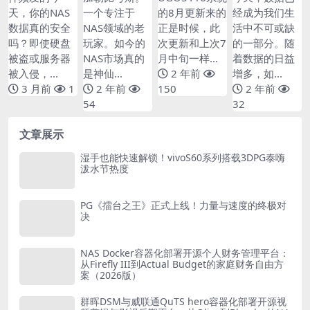
ypt打造军事级
网盘、黑裙、成
了
天，你的NAS
一个专注于
的8月更新来的
经成为我们生
安全存储
品机怎么选？
数据真的安全
NAS领域的老
正是时候，此
活中不可或缺
吗？即使硬盘
玩家。如今的
次更新和上次7
的一部分。随
被盗或服务器
NAS市场真的
月中旬一样...
着数据的日益
被入侵，...
是神仙...
2 年前
增多，如...
3 月前
1
2 年前
150
2 年前
54
32
文章展示
湿手也能快速解锁！vivoS60系列搭载3DPG泰嗨
泼水节热度
PG《擂台之王》正式上线！力量与速度的终极对
决
NAS Docker容器化部署开源个人财务管理平台：
从Firefly III到Actual Budget的家庭财务自由方
案（2026版）
群晖DSM与威联通QuTS hero容器化部署开源视