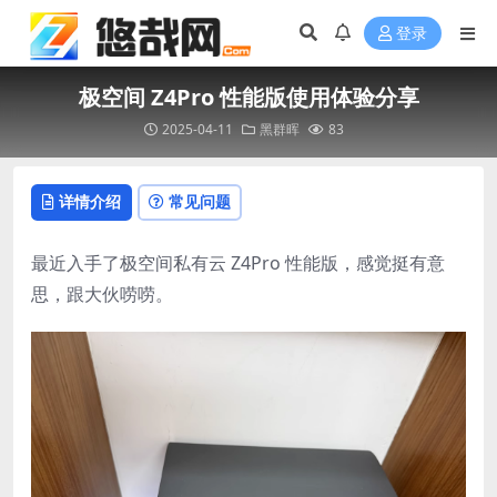
登录
极空间 Z4Pro 性能版使用体验分享​
2025-04-11
黑群晖
83
详情介绍
常见问题
最近入手了极空间私有云 Z4Pro 性能版，感觉挺有意
思，跟大伙唠唠。​