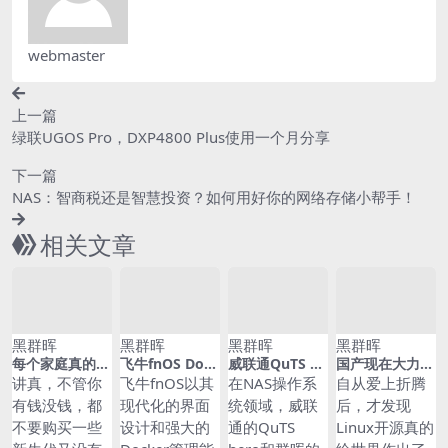
webmaster
上一篇
绿联UGOS Pro，DXP4800 Plus使用一个月分享
下一篇
NAS：智商税还是智慧投资？如何用好你的网络存储小帮手！
相关文章
黑群晖
黑群晖
黑群晖
黑群晖
每个家庭真的需
飞牛fnOS Dock
威联通QuTS he
国产现在大力推
要一台NAS吗？
er容器编排实
ro与群晖DSM
免费NAS系统！
讲真，不管你
飞牛fnOS以其
在NAS操作系
自从爱上折腾
战：从单容器部
双系统实战：从
有多少小伙伴支
有钱没钱，都
现代化的界面
统领域，威联
后，才发现
署到多应用协同
安装部署到日常
持飞牛fnOS
不要购买一些
设计和强大的
通的QuTS
Linux开源真的
运维的完整对比
评测