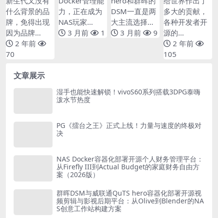
新生代又没有
Docker管理能
hero和群晖的
给世界作出了
什么背景的品
力，正在成为
DSM一直是两
多大的贡献，
牌，免得出现
NAS玩家...
大主流选择...
各种开发者开
因为品牌...
3 月前
1
3 月前
9
源的...
2 年前
2 年前
70
105
文章展示
湿手也能快速解锁！vivoS60系列搭载3DPG泰嗨
泼水节热度
PG《擂台之王》正式上线！力量与速度的终极对
决
NAS Docker容器化部署开源个人财务管理平台：
从Firefly III到Actual Budget的家庭财务自由方
案（2026版）
群晖DSM与威联通QuTS hero容器化部署开源视
频剪辑与影视后期平台：从Olive到Blender的NA
S创意工作站构建方案