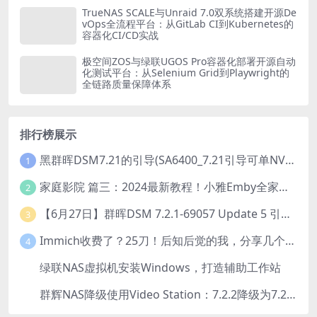
TrueNAS SCALE与Unraid 7.0双系统搭建开源De
vOps全流程平台：从GitLab CI到Kubernetes的
容器化CI/CD实战
极空间ZOS与绿联UGOS Pro容器化部署开源自动
化测试平台：从Selenium Grid到Playwright的
全链路质量保障体系
排行榜展示
黑群晖DSM7.21的引导(SA6400_7.21引导可单NVME安装系统）
1
家庭影院 篇三：2024最新教程！小雅Emby全家桶又是什么？它和小雅AList又有什么区别？
2
【6月27日】群晖DSM 7.2.1-69057 Update 5 引导【附半洗白序列号】
3
Immich收费了？25刀！后知后觉的我，分享几个方法DIY这款最强家庭照片管理工具
4
绿联NAS虚拟机安装Windows，打造辅助工作站
5
群辉NAS降级使用Video Station：7.2.2降级为7.2.1，也可降为其他版本
6