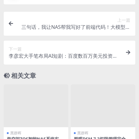
上一篇
三句话，我让NAS帮我写好了前端代码！大模型的
多样用法
下一篇
李彦宏大手笔布局AI短剧：百度数百万美元投资井
英科技
相关文章
黑群晖
黑群晖
极空间ZOS智能NAS系统实
群晖DSM 7.2权限管理完全指