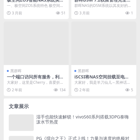
战：AI赋能的家庭数据中心搭
南：从入门到精通
一、极空间ZOS系统特色 极空间是
群晖NAS的DSM系统以其友好的权
建指南 – 20260521-021913
近年来迅速崛起的国产NAS品牌，
限管理著称，但很多新手用户面对
3 月前
51
3 月前
1
由资深存储行业...
复杂的权限设置时...
黑群晖
黑群晖
一个端口访问所有服务，利用
iSCSI将NAS空间挂载至电
反代，白嫖拾光坞的端口，拾
脑，再无存储焦虑，爽玩《黑
大家好，这里是Cherry，喜爱折
大家好，我是羊刀仙儿～黑神话悟
光坞+lucky深度结合，这不比
神话：悟空》
腾、捡垃圾、玩数码，热衷于分享
空8月20日解禁，大部分人已经开
2 年前
134
2 年前
5
巴黎奥运会玩的花？
NAS、dock...
始开爽了。我们可以...
文章展示
湿手也能快速解锁！vivoS60系列搭载3DPG泰嗨
泼水节热度
PG《擂台之王》正式上线！力量与速度的终极对