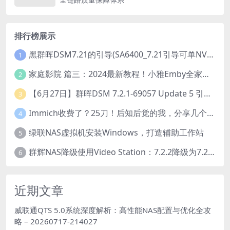
排行榜展示
黑群晖DSM7.21的引导(SA6400_7.21引导可单NVME安装系统）
1
家庭影院 篇三：2024最新教程！小雅Emby全家桶又是什么？它和小雅AList又有什么区别？
2
【6月27日】群晖DSM 7.2.1-69057 Update 5 引导【附半洗白序列号】
3
Immich收费了？25刀！后知后觉的我，分享几个方法DIY这款最强家庭照片管理工具
4
绿联NAS虚拟机安装Windows，打造辅助工作站
5
群辉NAS降级使用Video Station：7.2.2降级为7.2.1，也可降为其他版本
6
近期文章
威联通QTS 5.0系统深度解析：高性能NAS配置与优化全攻
略 – 20260717-214027