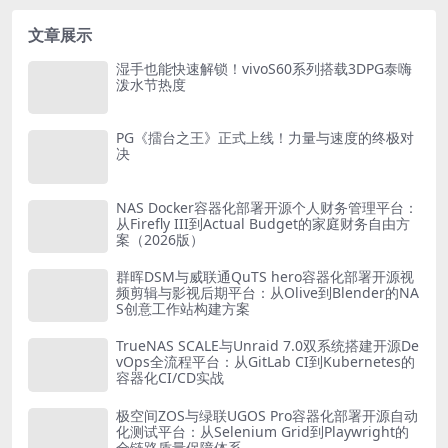
文章展示
湿手也能快速解锁！vivoS60系列搭载3DPG泰嗨
泼水节热度
PG《擂台之王》正式上线！力量与速度的终极对
决
NAS Docker容器化部署开源个人财务管理平台：
从Firefly III到Actual Budget的家庭财务自由方
案（2026版）
群晖DSM与威联通QuTS hero容器化部署开源视
频剪辑与影视后期平台：从Olive到Blender的NA
S创意工作站构建方案
TrueNAS SCALE与Unraid 7.0双系统搭建开源De
vOps全流程平台：从GitLab CI到Kubernetes的
容器化CI/CD实战
极空间ZOS与绿联UGOS Pro容器化部署开源自动
化测试平台：从Selenium Grid到Playwright的
全链路质量保障体系