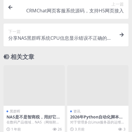
上一篇
CRMChat网页客服系统源码，支持H5网页接入
下一篇
分享NAS黑群晖系统CPU信息显示错误不正确的解
决方法
相关文章
黑群晖
资讯
NAS是不是智商税，用好它要
2026年Python自动化脚本进
注意什么
阶：用Paramiko与Fabric批
在数码产品领域，NAS（网络附属
对于管理多台Linux服务器的运维人
量管理Linux服务器的实战指
存储）常常被人质疑是智商税。实
员和家庭实验室用户来说，重复性
1 年前
26
3 月前
3
南
际上，这一观点有点...
的手动操作不仅...