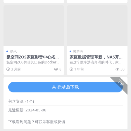
资讯
黑群晖
极空间ZOS家庭影音中心搭建
家庭数据管理革新，NAS开启
实战指南：从Jellyfin部署到4
智能存储新时代
极空间ZOS凭借其出色的Docker容
在这个数字洪流奔涌的时代，家庭
K硬件转码的完整配置方案
器管理和内置的显卡驱动支持，成
数据呈爆发式增长，照片、视频、
3 月前
8
1 年前
30
为搭建家庭影...
音乐、文档等海量信息...
下载
登录后下载
包含资源:
(1个)
最近更新:
2024-05-08
下载遇到问题？可联系客服或反馈