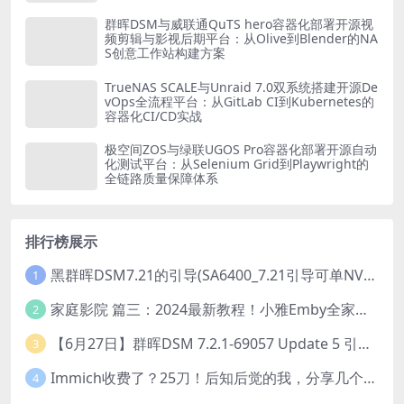
群晖DSM与威联通QuTS hero容器化部署开源视
频剪辑与影视后期平台：从Olive到Blender的NA
S创意工作站构建方案
TrueNAS SCALE与Unraid 7.0双系统搭建开源De
vOps全流程平台：从GitLab CI到Kubernetes的
容器化CI/CD实战
极空间ZOS与绿联UGOS Pro容器化部署开源自动
化测试平台：从Selenium Grid到Playwright的
全链路质量保障体系
排行榜展示
黑群晖DSM7.21的引导(SA6400_7.21引导可单NVME安装系统）
1
家庭影院 篇三：2024最新教程！小雅Emby全家桶又是什么？它和小雅AList又有什么区别？
2
【6月27日】群晖DSM 7.2.1-69057 Update 5 引导【附半洗白序列号】
3
Immich收费了？25刀！后知后觉的我，分享几个方法DIY这款最强家庭照片管理工具
4