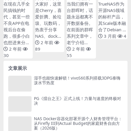
了，稳定增加睡
见！再也不怕崩
到群晖，超级简
25.04新特性全
在现在几乎全
大家好，这里
当我们拥有一
TrueNAS作为
后收入这些设备
了，用拾光坞N
单！详解两大备
解析：从Docke
民搞钱的时
是Cherry，喜
台群晖时，话
开源NAS领域
可以玩！
AS搭建属于自
份方案，保姆级
r迁移到Kubern
代，甚至一些
爱折腾、捡垃
题永远都离不
的标杆产品，
己的DIY音乐库
教程
etes的融合演进
不良APP在电
圾、玩数码，
开数据备份。
其Scale版本融
视后台在偷
热衷于分享
在前面的群晖
合了Debian ...
跑，很多小白
NAS、dock...
系列文章中，
3 月前
4
也想进来分...
2 年前
老宁介绍...
2 年前
89
2 年前
30
55
文章展示
湿手也能快速解锁！vivoS60系列搭载3DPG泰嗨
泼水节热度
PG《擂台之王》正式上线！力量与速度的终极对
决
NAS Docker容器化部署开源个人财务管理平台：
从Firefly III到Actual Budget的家庭财务自由方
案（2026版）