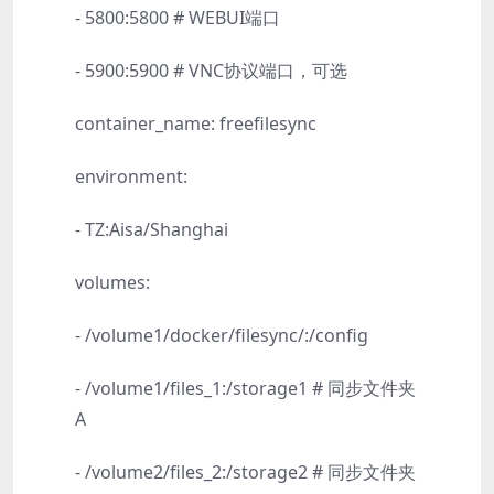
- 5800:5800 # WEBUI端口
- 5900:5900 # VNC协议端口，可选
container_name: freefilesync
environment:
- TZ:Aisa/Shanghai
volumes:
- /volume1/docker/filesync/:/config
- /volume1/files_1:/storage1 # 同步文件夹
A
- /volume2/files_2:/storage2 # 同步文件夹