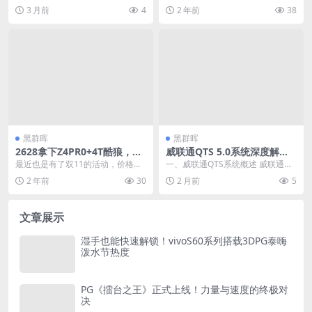
流引擎：从Apache Airflow
揭示
转换和加载（ETL）已成为企业和个
y）在存储技术领域内展现出其在模
3 月前
4
2 年前
38
到Kestra的数据自动化处理平
人开发者不可或缺...
组化、服务化...
台实战
黑群晖
黑群晖
2628拿下Z4PR0+4T酷狼，这
威联通QTS 5.0系统深度解
波是赚了还是亏了？
析：高性能NAS配置与优化全
最近也是有了双11的活动，价格也
一、威联通QTS系统概述 威联通科
攻略 – 20260605-032936
比平常给力了些，观望来观望去，
技股份有限公司（QNAP Systems,
2 年前
30
2 月前
5
我最终选择了极空间...
I...
文章展示
湿手也能快速解锁！vivoS60系列搭载3DPG泰嗨
泼水节热度
PG《擂台之王》正式上线！力量与速度的终极对
决