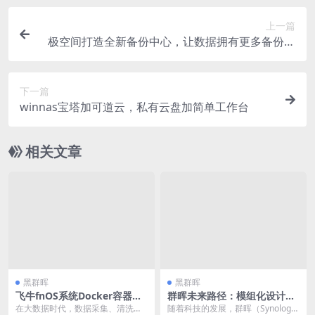
上一篇
极空间打造全新备份中心，让数据拥有更多备份途
径
下一篇
winnas宝塔加可道云，私有云盘加简单工作台
相关文章
黑群晖
黑群晖
飞牛fnOS系统Docker容器化
群晖未来路径：模组化设计、
部署开源数据管道与ETL工作
服务化进阶与云端化发展趋势
在大数据时代，数据采集、清洗、
随着科技的发展，群晖（Synolog