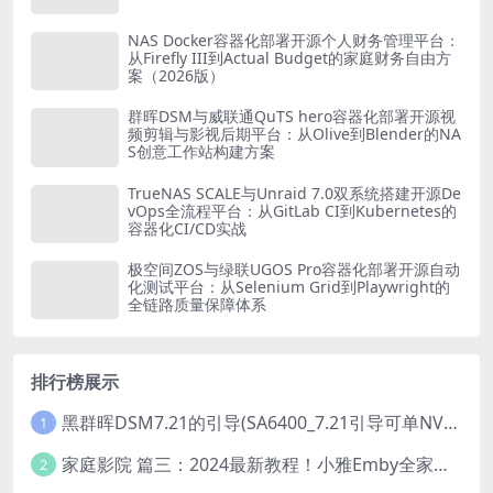
NAS Docker容器化部署开源个人财务管理平台：
从Firefly III到Actual Budget的家庭财务自由方
案（2026版）
群晖DSM与威联通QuTS hero容器化部署开源视
频剪辑与影视后期平台：从Olive到Blender的NA
S创意工作站构建方案
TrueNAS SCALE与Unraid 7.0双系统搭建开源De
vOps全流程平台：从GitLab CI到Kubernetes的
容器化CI/CD实战
极空间ZOS与绿联UGOS Pro容器化部署开源自动
化测试平台：从Selenium Grid到Playwright的
全链路质量保障体系
排行榜展示
黑群晖DSM7.21的引导(SA6400_7.21引导可单NVME安装系统）
1
家庭影院 篇三：2024最新教程！小雅Emby全家桶又是什么？它和小雅AList又有什么区别？
2