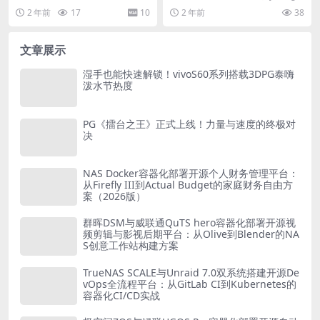
揭示
功能强大的系统优化工具，专...
y）在存储技术领域内展现出其在模
2 年前
17
10
2 年前
38
组化、服务化...
文章展示
湿手也能快速解锁！vivoS60系列搭载3DPG泰嗨
泼水节热度
PG《擂台之王》正式上线！力量与速度的终极对
决
NAS Docker容器化部署开源个人财务管理平台：
从Firefly III到Actual Budget的家庭财务自由方
案（2026版）
群晖DSM与威联通QuTS hero容器化部署开源视
频剪辑与影视后期平台：从Olive到Blender的NA
S创意工作站构建方案
TrueNAS SCALE与Unraid 7.0双系统搭建开源De
vOps全流程平台：从GitLab CI到Kubernetes的
容器化CI/CD实战