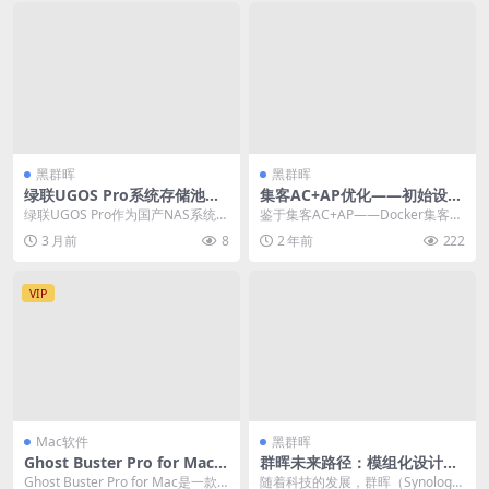
黑群晖
黑群晖
绿联UGOS Pro系统存储池性
集客AC+AP优化——初始设置
能深度优化指南：从RAID配置
及微信小程序控制
绿联UGOS Pro作为国产NAS系统的
鉴于集客AC+AP——Docker集客A
到SSD缓存的调优实战
后起之秀，凭借其简洁的界面和丰
C多平台可用文章已经将集客AC安
3 月前
8
2 年前
222
富的功能赢...
装完成，...
VIP
Mac软件
黑群晖
Ghost Buster Pro for Mac
群晖未来路径：模组化设计、
3.2.8系统优化工具
服务化进阶与云端化发展趋势
Ghost Buster Pro for Mac是一款
随着科技的发展，群晖（Synolog