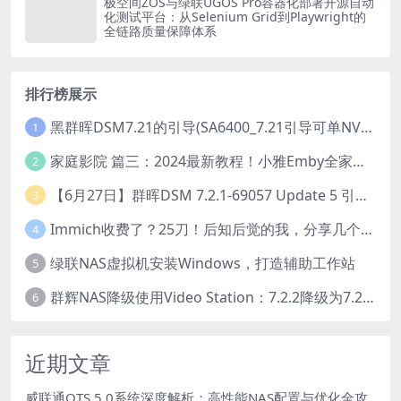
极空间ZOS与绿联UGOS Pro容器化部署开源自动
化测试平台：从Selenium Grid到Playwright的
全链路质量保障体系
排行榜展示
黑群晖DSM7.21的引导(SA6400_7.21引导可单NVME安装系统）
1
家庭影院 篇三：2024最新教程！小雅Emby全家桶又是什么？它和小雅AList又有什么区别？
2
【6月27日】群晖DSM 7.2.1-69057 Update 5 引导【附半洗白序列号】
3
Immich收费了？25刀！后知后觉的我，分享几个方法DIY这款最强家庭照片管理工具
4
绿联NAS虚拟机安装Windows，打造辅助工作站
5
群辉NAS降级使用Video Station：7.2.2降级为7.2.1，也可降为其他版本
6
近期文章
威联通QTS 5.0系统深度解析：高性能NAS配置与优化全攻