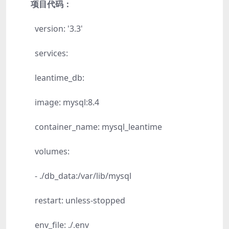
项目代码：
version: '3.3'
services:
leantime_db:
image: mysql:8.4
container_name: mysql_leantime
volumes:
- ./db_data:/var/lib/mysql
restart: unless-stopped
env_file: ./.env