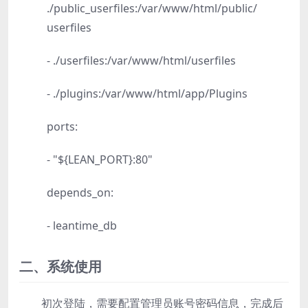
./public_userfiles:/var/www/html/public/
userfiles
- ./userfiles:/var/www/html/userfiles
- ./plugins:/var/www/html/app/Plugins
ports:
- "${LEAN_PORT}:80"
depends_on:
- leantime_db
二、系统使用
初次登陆，需要配置管理员账号密码信息，完成后