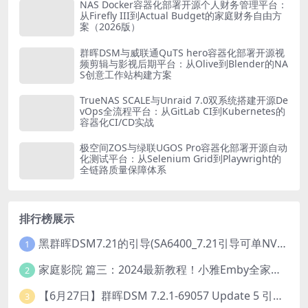
NAS Docker容器化部署开源个人财务管理平台：
从Firefly III到Actual Budget的家庭财务自由方
案（2026版）
群晖DSM与威联通QuTS hero容器化部署开源视
频剪辑与影视后期平台：从Olive到Blender的NA
S创意工作站构建方案
TrueNAS SCALE与Unraid 7.0双系统搭建开源De
vOps全流程平台：从GitLab CI到Kubernetes的
容器化CI/CD实战
极空间ZOS与绿联UGOS Pro容器化部署开源自动
化测试平台：从Selenium Grid到Playwright的
全链路质量保障体系
排行榜展示
黑群晖DSM7.21的引导(SA6400_7.21引导可单NVME安装系统）
1
家庭影院 篇三：2024最新教程！小雅Emby全家桶又是什么？它和小雅AList又有什么区别？
2
【6月27日】群晖DSM 7.2.1-69057 Update 5 引导【附半洗白序列号】
3