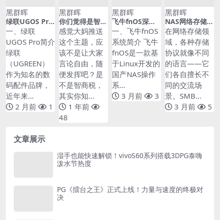
黑群晖
黑群晖
黑群晖
黑群晖
绿联UGOS Pro
你们觉得是智商
飞牛fnOS深度
NAS网络存储协
入门到精通：新
税么
实战：打造专业
议从入门到精
一、绿联
感觉大妈推送
一、飞牛fnOS
在网络存储领
一代NAS系统的
级家庭云存储服
通：SMB、NF
UGOS Pro简介
这个主题，应
系统简介 飞牛
域，各种存储
极致体验与实践
务器完整指南 –
S、iSCSI与We
绿联
该不是让大家
fnOS是一款基
协议就像不同
– 20260616-00
20260517-013
bDAV的全面对
1715
644
比与实战配置
（UGREEN）
言论自由，随
于Linux开发的
的语言——它
作为知名的数
便发挥吧？是
国产NAS操作
们各自擅长不
码配件品牌，
不是智商税，
系...
同的交流场
近年来...
其实你知...
3 月前
3
景。SMB...
2 月前
1
1 年前
3 月前
5
48
文章展示
湿手也能快速解锁！vivoS60系列搭载3DPG泰嗨
泼水节热度
PG《擂台之王》正式上线！力量与速度的终极对
决