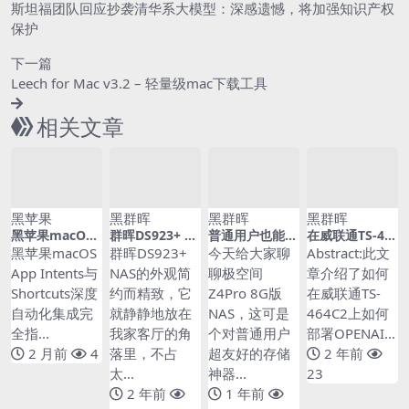
斯坦福团队回应抄袭清华系大模型：深感遗憾，将加强知识产权
保护
下一篇
Leech for Mac v3.2 – 轻量级mac下载工具
相关文章
黑苹果
黑群晖
黑群晖
黑群晖
黑苹果macOS
群晖DS923+ N
普通用户也能轻
在威联通TS-46
App Intents与
AS功能强大、
松搞定的极空间
4C2上搭建语音
黑苹果macOS
群晖DS923+
今天给大家聊
Abstract:此文
Shortcuts深度
性能稳定的家庭
Z4Pro 8G版NA
识别模型
App Intents与
NAS的外观简
聊极空间
章介绍了如何
自动化集成完全
娱乐利器
S
Shortcuts深度
约而精致，它
Z4Pro 8G版
在威联通TS-
指南：从AppIn
tent协议到Siri
自动化集成完
就静静地放在
NAS，这可是
464C2上如何
触发与参数化操
全指...
我家客厅的角
个对普通用户
部署OPENAI...
作的完整工作流
架构
2 月前
4
落里，不占
超友好的存储
2 年前
太...
神器...
23
2 年前
1 年前