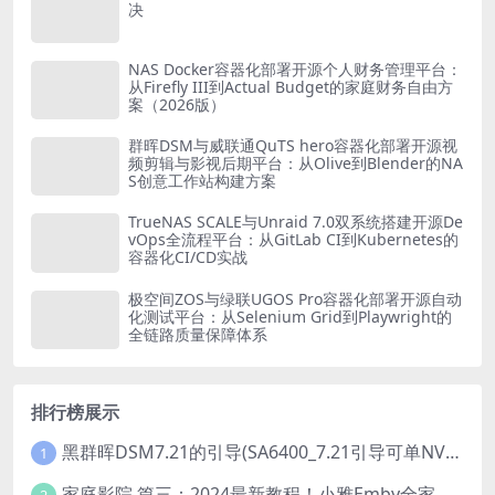
决
NAS Docker容器化部署开源个人财务管理平台：
从Firefly III到Actual Budget的家庭财务自由方
案（2026版）
群晖DSM与威联通QuTS hero容器化部署开源视
频剪辑与影视后期平台：从Olive到Blender的NA
S创意工作站构建方案
TrueNAS SCALE与Unraid 7.0双系统搭建开源De
vOps全流程平台：从GitLab CI到Kubernetes的
容器化CI/CD实战
极空间ZOS与绿联UGOS Pro容器化部署开源自动
化测试平台：从Selenium Grid到Playwright的
全链路质量保障体系
排行榜展示
黑群晖DSM7.21的引导(SA6400_7.21引导可单NVME安装系统）
1
家庭影院 篇三：2024最新教程！小雅Emby全家桶又是什么？它和小雅AList又有什么区别？
2