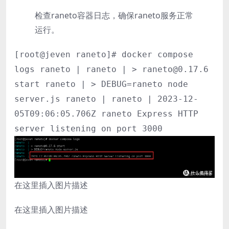
检查raneto容器日志，确保raneto服务正常
运行。
[root@jeven raneto]# docker compose
logs raneto | raneto | > raneto@0.17.6
start raneto | > DEBUG=raneto node
server.js raneto | raneto | 2023-12-
05T09:06:05.706Z raneto Express HTTP
server listening on port 3000
在这里插入图片描述
在这里插入图片描述