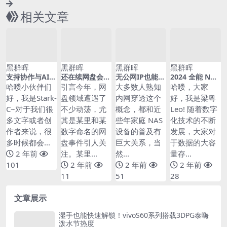
相关文章
黑群晖
黑群晖
黑群晖
黑群晖
支持协作与AI作
还在续网盘会员
无公网IP也能实
2024 全能 NAS
图，极空间快速
吗，更安全的大
现高效远程访
新标杆绿联私有
哈喽小伙伴们
引言今年，网
大多数人熟知
哈喽，大家
部署开源的虚拟
容量免会员存储
问，15款群晖内
云 DXP4800 体
好，我是Stark-
盘领域遭遇了
内网穿透这个
好，我是梁粤
手绘白板『Exc
空间！是时候入
网穿透方案评
验测评：96T 超
C~对于我们很
不少动荡，尤
概念，都和近
Leo! 随着数字
alidraw』
手NAS了
测！
大容量助力新一
代智能存储体
多文字或者创
其是某里和某
些年家庭 NAS
化技术的不断
验！
作者来说，很
数字命名的网
设备的普及有
发展，大家对
多时候都会...
盘事件引人关
巨大关系，当
于数据的大容
2 年前
注。某里...
然...
量存...
101
2 年前
2 年前
2 年前
11
51
28
文章展示
湿手也能快速解锁！vivoS60系列搭载3DPG泰嗨
泼水节热度