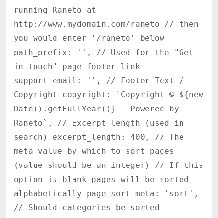
running Raneto at
http://www.mydomain.com/raneto // then
you would enter '/raneto' below
path_prefix: '', // Used for the "Get
in touch" page footer link
support_email: '', // Footer Text /
Copyright copyright: `Copyright © ${new
Date().getFullYear()} - Powered by
Raneto`, // Excerpt length (used in
search) excerpt_length: 400, // The
meta value by which to sort pages
(value should be an integer) // If this
option is blank pages will be sorted
alphabetically page_sort_meta: 'sort',
// Should categories be sorted