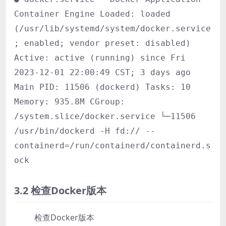
Container Engine Loaded: loaded
(/usr/lib/systemd/system/docker.service
; enabled; vendor preset: disabled)
Active: active (running) since Fri
2023-12-01 22:00:49 CST; 3 days ago
Main PID: 11506 (dockerd) Tasks: 10
Memory: 935.8M CGroup:
/system.slice/docker.service └─11506
/usr/bin/dockerd -H fd:// --
containerd=/run/containerd/containerd.s
ock
3.2 检查Docker版本
检查Docker版本