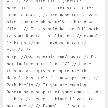
= { // Your site title (format:
page_title - site_title) site_title:
'Raneto Docs', // The base URL of your
site (can use %base_url% in Markdown
files) // This should be the full path
to your Raneto installation: // example
1: https://raneto.mydomain.com //
example 2:
https://www.mydomain.com/raneto // Do
not include a trailing "/" // Leave
this as an empty string to use the
default base_url: '', nowrap: true, //
Path Prefix // If you are running
Raneto on a subpath of your domain, add
it here // Leave it blank if you are
not sure // // Example: if you are