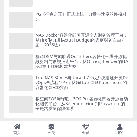
PG《擂台之王》正式上线！力量与速度的终极对
决
NAS Docker容器化部署开源个人财务管理平台：
从Firefly III到Actual Budget的家庭财务自由方
案（2026版）
群晖DSM与威联通QuTS hero容器化部署开源视
频剪辑与影视后期平台：从Olive到Blender的NA
S创意工作站构建方案
TrueNAS SCALE与Unraid 7.0双系统搭建开源De
vOps全流程平台：从GitLab CI到Kubernetes的
容器化CI/CD实战
极空间ZOS与绿联UGOS Pro容器化部署开源自动
化测试平台：从Selenium Grid到Playwright的
全链路质量保障体系
排行榜展示
首页
分类
会员
我的