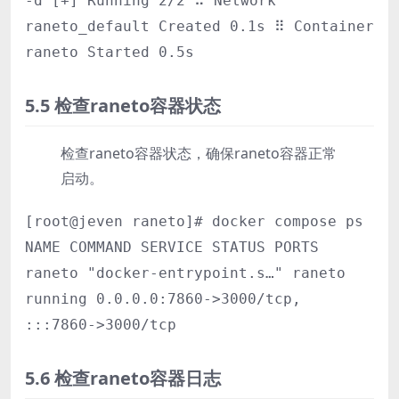
-d [+] Running 2/2 ⠿ Network
raneto_default Created 0.1s ⠿ Container
raneto Started 0.5s
5.5 检查raneto容器状态
检查raneto容器状态，确保raneto容器正常
启动。
[root@jeven raneto]# docker compose ps
NAME COMMAND SERVICE STATUS PORTS
raneto "docker-entrypoint.s…" raneto
running 0.0.0.0:7860->3000/tcp,
:::7860->3000/tcp
5.6 检查raneto容器日志