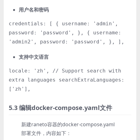
用户名和密码
credentials: [ { username: 'admin',
password: 'password', }, { username:
'admin2', password: 'password', }, ],
支持中文语言
locale: 'zh', // Support search with
extra languages searchExtraLanguages:
['zh'],
5.3 编辑docker-compose.yaml文件
新建raneto容器的docker-compose.yaml
部署文件，内容如下：