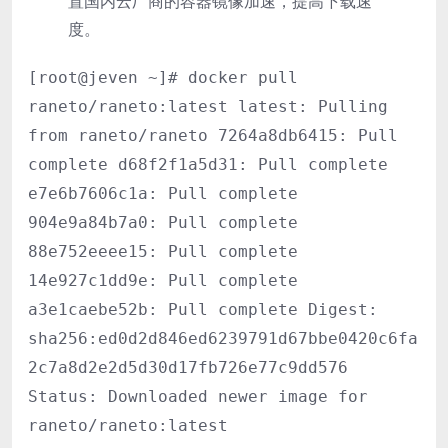
置国内云厂商的容器镜像加速，提高下载速
度。
[root@jeven ~]# docker pull
raneto/raneto:latest latest: Pulling
from raneto/raneto 7264a8db6415: Pull
complete d68f2f1a5d31: Pull complete
e7e6b7606c1a: Pull complete
904e9a84b7a0: Pull complete
88e752eeee15: Pull complete
14e927c1dd9e: Pull complete
a3e1caebe52b: Pull complete Digest:
sha256:ed0d2d846ed6239791d67bbe0420c6fa
2c7a8d2e2d5d30d17fb726e77c9dd576
Status: Downloaded newer image for
raneto/raneto:latest