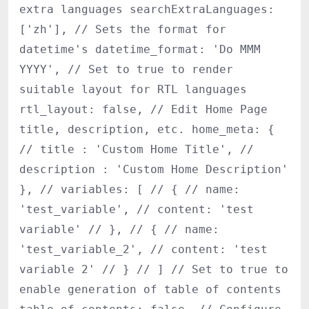
extra languages searchExtraLanguages:
['zh'], // Sets the format for
datetime's datetime_format: 'Do MMM
YYYY', // Set to true to render
suitable layout for RTL languages
rtl_layout: false, // Edit Home Page
title, description, etc. home_meta: {
// title : 'Custom Home Title', //
description : 'Custom Home Description'
}, // variables: [ // { // name:
'test_variable', // content: 'test
variable' // }, // { // name:
'test_variable_2', // content: 'test
variable 2' // } // ] // Set to true to
enable generation of table of contents