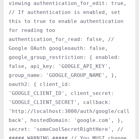
viewing authentication_for_edit: true,
// If authentication is enabled, set
this to true to enable authentication
for reading too
authentication_for_read: false, //
Google OAuth googleoauth: false,
google_group_restriction: { enabled:
false, api_key: 'GOOGLE_API_KEY',
group_name: 'GOOGLE_GROUP_NAME', },
oauth2: { client_id:
'GOOGLE_CLIENT_ID', client_secret:
'GOOGLE_CLIENT_SECRET', callback:
'http://localhost:3000/auth/google/call
back', hostedDomain: 'google.com', },
secret: 'someCoolSecretRightHere', //
##### WARNING ##### // You MUST change