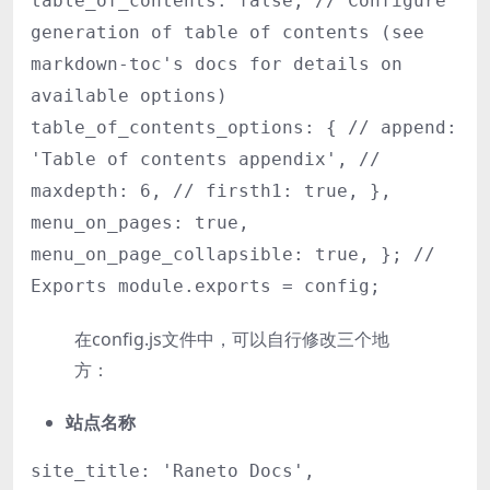
table_of_contents: false, // Configure
generation of table of contents (see
markdown-toc's docs for details on
available options)
table_of_contents_options: { // append:
'Table of contents appendix', //
maxdepth: 6, // firsth1: true, },
menu_on_pages: true,
menu_on_page_collapsible: true, }; //
Exports module.exports = config;
在config.js文件中，可以自行修改三个地
方：
站点名称
site_title: 'Raneto Docs',