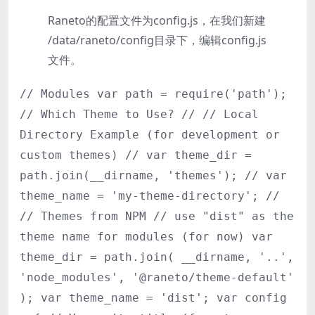
Raneto的配置文件为config.js，在我们新建
/data/raneto/config目录下，编辑config.js
文件。
// Modules var path = require('path');
// Which Theme to Use? // // Local
Directory Example (for development or
custom themes) // var theme_dir =
path.join(__dirname, 'themes'); // var
theme_name = 'my-theme-directory'; //
// Themes from NPM // use "dist" as the
theme name for modules (for now) var
theme_dir = path.join( __dirname, '..',
'node_modules', '@raneto/theme-default'
); var theme_name = 'dist'; var config