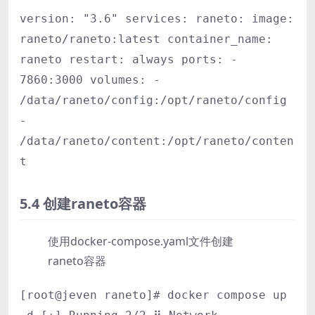
version: "3.6" services: raneto: image:
raneto/raneto:latest container_name:
raneto restart: always ports: -
7860:3000 volumes: -
/data/raneto/config:/opt/raneto/config
-
/data/raneto/content:/opt/raneto/conten
t
5.4 创建raneto容器
使用docker-compose.yaml文件创建
raneto容器
[root@jeven raneto]# docker compose up