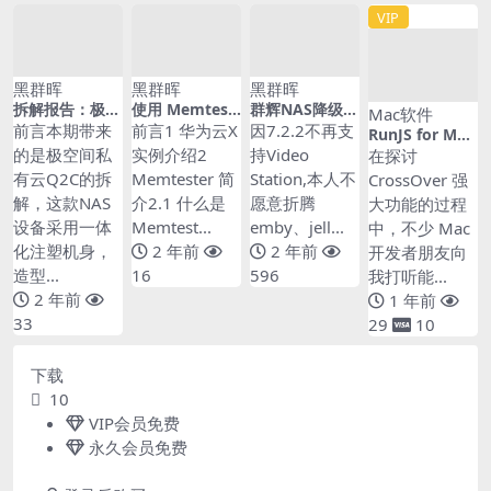
VIP
黑群晖
黑群晖
黑群晖
拆解报告：极空
使用 Memtest
群辉NAS降级使
Mac软件
间私有云Q2C
er 对华为云 X
用Video Statio
前言本期带来
前言1 华为云X
因7.2.2不再支
RunJS for Mac
实例进行内存性
n：7.2.2降级为
v3.1.0 专业的Ja
的是极空间私
实例介绍2
持Video
在探讨
能测试
7.2.1，也可降
vaScript开发工
有云Q2C的拆
Memtester 简
Station,本人不
CrossOver 强
为其他版本
具
解，这款NAS
介2.1 什么是
愿意折腾
大功能的过程
设备采用一体
Memtest...
emby、jell...
中，不少 Mac
化注塑机身，
2 年前
2 年前
开发者朋友向
造型...
16
596
我打听能...
2 年前
1 年前
33
29
10
下载
10
VIP会员
免费
永久会员
免费