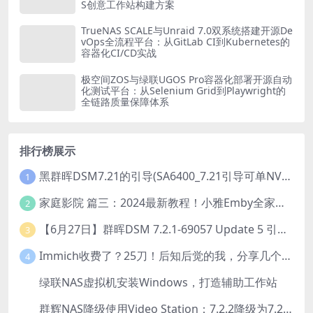
S创意工作站构建方案
TrueNAS SCALE与Unraid 7.0双系统搭建开源De
vOps全流程平台：从GitLab CI到Kubernetes的
容器化CI/CD实战
极空间ZOS与绿联UGOS Pro容器化部署开源自动
化测试平台：从Selenium Grid到Playwright的
全链路质量保障体系
排行榜展示
黑群晖DSM7.21的引导(SA6400_7.21引导可单NVME安装系统）
1
家庭影院 篇三：2024最新教程！小雅Emby全家桶又是什么？它和小雅AList又有什么区别？
2
【6月27日】群晖DSM 7.2.1-69057 Update 5 引导【附半洗白序列号】
3
Immich收费了？25刀！后知后觉的我，分享几个方法DIY这款最强家庭照片管理工具
4
绿联NAS虚拟机安装Windows，打造辅助工作站
5
群辉NAS降级使用Video Station：7.2.2降级为7.2.1，也可降为其他版本
6