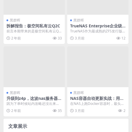
黑群晖
黑群晖
拆解报告：极空间私有云Q2C
TrueNAS Enterprise企业级
功能下放：ZFS去重压缩与存
前言本期带来的是极空间私有云Q2
TrueNAS作为最成熟的ZFS发行版
储分级实战指南
C的拆解，这款NAS设备采用一体化
之一，在企业级存储领域有着举足
2 年前
33
3 月前
12
注塑机身，造型...
轻重的地位。...
黑群晖
黑群晖
升级到z4p，这波nas服务器换
NAS容器自动更新实战：用W
新补贴，真得聊下爱回收
atchtower打造零维护的自动
因为下单时候站内攻略还没出来，
在NAS上跑Docker容器时，最头疼
化更新体系
比如买全新oppo耳机那个，我自己
的问题之一就是如何保持容器镜像
2 年前
35
3 月前
2
当时拿了个英特尔...
的更新。手动...
文章展示