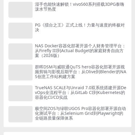
湿手也能快速解锁！vivoS60系列搭载3DPG泰嗨
泼水节热度
PG《擂台之王》正式上线！力量与速度的终极对
决
NAS Docker容器化部署开源个人财务管理平台：
从Firefly III到Actual Budget的家庭财务自由方
案（2026版）
群晖DSM与威联通QuTS hero容器化部署开源视
频剪辑与影视后期平台：从Olive到Blender的NA
S创意工作站构建方案
TrueNAS SCALE与Unraid 7.0双系统搭建开源De
vOps全流程平台：从GitLab CI到Kubernetes的
容器化CI/CD实战
极空间ZOS与绿联UGOS Pro容器化部署开源自动
化测试平台：从Selenium Grid到Playwright的
全链路质量保障体系