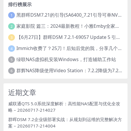
排行榜展示
黑群晖DSM7.21的引导(SA6400_7.21引导可单NVME安装系统）
1
家庭影院 篇三：2024最新教程！小雅Emby全家桶又是什么？它和小雅AList又有什么区别？
2
【6月27日】群晖DSM 7.2.1-69057 Update 5 引导【附半洗白序列号】
3
Immich收费了？25刀！后知后觉的我，分享几个方法DIY这款最强家庭照片管理工具
4
绿联NAS虚拟机安装Windows，打造辅助工作站
5
群辉NAS降级使用Video Station：7.2.2降级为7.2.1，也可降为其他版本
6
近期文章
威联通QTS 5.0系统深度解析：高性能NAS配置与优化全攻
略 – 20260717-214027
群晖DSM 7.2企业级部署实战：从规划到运维的完整解决方
案 – 20260717-214004