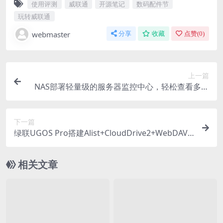
使用评测
威联通
开源笔记
数码配件节
玩转威联通
webmaster
分享
收藏
点赞(
0
)
上一篇
NAS部署轻量级的服务器监控中心，轻松查看多台
设备系统状况
下一篇
绿联UGOS Pro搭建Alist+CloudDrive2+WebDAV
拥有超大本地盘+影视盘！
相关文章